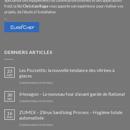
Spécialiste des équipements de cuisine professionnels et des applications
froid, la Sté
Christian Rage
vous apporte son expérience pour réaliser vos
projets, de l’étude à l’installation.
–
DERNIERS ARTICLES
Les Pozzettis: la nouvelle tendance des vitrines à
23
Juin
glaces
sur
Commentaires fermés
Les
Pozzettis:
iHexagon – Le nouveau four d’avant garde de Rational
30
la
Jan
sur
Commentaires fermés
nouvelle
iHexagon
tendance
–
ZUMEX – Zitrux Sanitising Process – Hygiène totale
des
16
Le
Déc
automatisée
vitrines
nouveau
à
sur
Commentaires fermés
four
glaces
ZUMEX