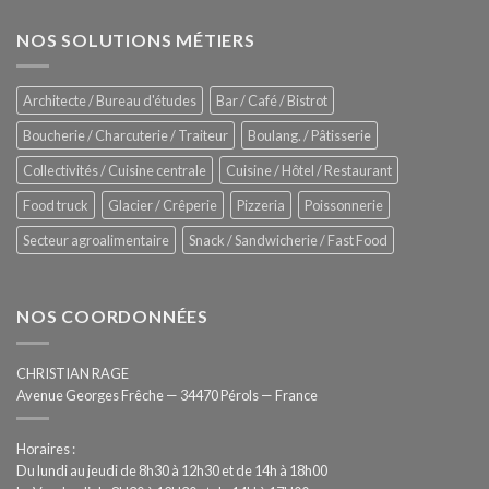
d’avant
–
garde
Zitrux
NOS SOLUTIONS MÉTIERS
de
Sanitising
Rational
Process
–
Architecte / Bureau d'études
Bar / Café / Bistrot
Hygiène
totale
Boucherie / Charcuterie / Traiteur
Boulang. / Pâtisserie
automatisée
Collectivités / Cuisine centrale
Cuisine / Hôtel / Restaurant
Food truck
Glacier / Crêperie
Pizzeria
Poissonnerie
Secteur agroalimentaire
Snack / Sandwicherie / Fast Food
NOS COORDONNÉES
CHRISTIAN RAGE
Avenue Georges Frêche — 34470 Pérols — France
Horaires :
Du lundi au jeudi de 8h30 à 12h30 et de 14h à 18h00