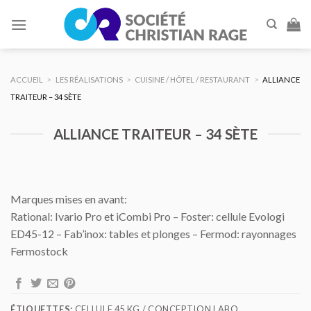
Skip
to
content
ACCUEIL
>
LES RÉALISATIONS
>
CUISINE / HÔTEL / RESTAURANT
>
ALLIANCE
TRAITEUR – 34 SÈTE
ALLIANCE TRAITEUR – 34 SÈTE
Marques mises en avant:
Rational: Ivario Pro et iCombi Pro – Foster: cellule Evologi
ED45-12 – Fab’inox: tables et plonges – Fermod: rayonnages
Fermostock
ÉTIQUETTES:
CELLULE 45 KG / CONCEPTION LABO