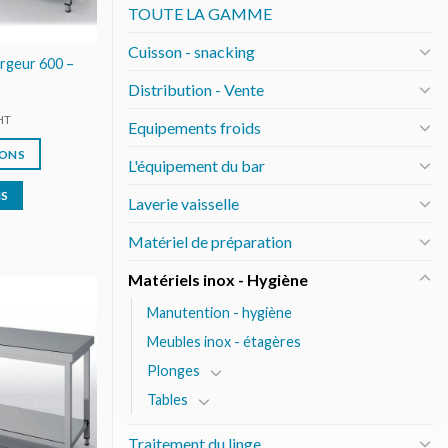
TOUTE LA GAMME
Cuisson - snacking
argeur 600 –
Distribution - Vente
HT
Equipements froids
IONS
L'équipement du bar
IS
Laverie vaisselle
Matériel de préparation
Matériels inox - Hygiène
Manutention - hygiène
AJOUTER
Meubles inox - étagères
AU DEVIS
Plonges
Tables
Traitement du linge