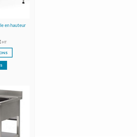
le en hauteur
€
HT
IONS
IS
AJOUTER
AU DEVIS