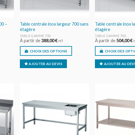
00 –
Table centrale inox largeur 700 sans
Table centrale inox l
étagère
étagère
TABLE GAMME 700
TABLE GAMME 700
À partir de
388,00
€
À partir de
504,00
€
HT
CHOIX DES OPTIONS
CHOIX DES OPT
AJOUTER AU DEVIS
AJOUTER AU DEV
ER
AJOUTER
IS
AU DEVIS