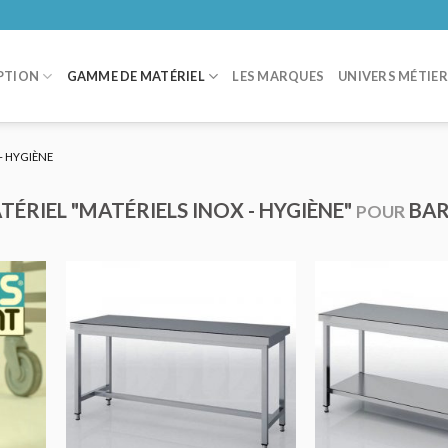
PTION
GAMME DE MATÉRIEL
LES MARQUES
UNIVERS MÉTIE
- HYGIÈNE
ÉRIEL "MATÉRIELS INOX - HYGIÈNE"
BAR 
POUR
ER
AJOUTER
IS
AU DEVIS