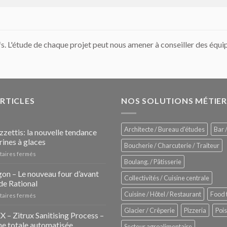
fs. L'étude de chaque projet peut nous amener à conseiller des équ
ARTICLES
NOS SOLUTIONS MÉTIER
Architecte / Bureau d'études
Bar /
zzettis: la nouvelle tendance
rines à glaces
Boucherie / Charcuterie / Traiteur
sur
aires fermés
Boulang. / Pâtisserie
Les
Pozzettis:
on – Le nouveau four d’avant
Collectivités / Cuisine centrale
la
de Rational
nouvelle
Cuisine / Hôtel / Restaurant
Food 
sur
aires fermés
tendance
iHexagon
des
Glacier / Crêperie
Pizzeria
Poi
–
– Zitrux Sanitising Process –
vitrines
Le
à
e totale automatisée
Secteur agroalimentaire