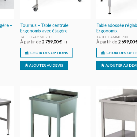
agère –
Tournus – Table centrale
Table adossée réglab
Ergonomix avec étagère
Ergonomix
TABLE GAMME 700
TABLE GAMME 700
À partir de
2 759,00
€
À partir de
2 699,00
HT
CHOIX DES OPTIONS
CHOIX DES OPT
AJOUTER AU DEVIS
AJOUTER AU DEV
ER
AJOUTER
IS
AU DEVIS