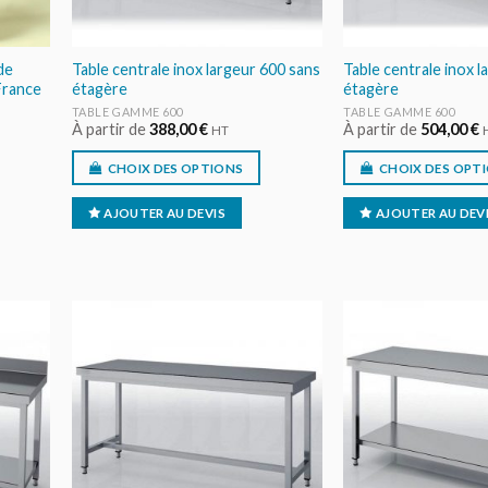
de
Table centrale inox largeur 600 sans
Table centrale inox l
 France
étagère
étagère
TABLE GAMME 600
TABLE GAMME 600
À partir de
388,00
€
À partir de
504,00
€
HT
CHOIX DES OPTIONS
CHOIX DES OPT
AJOUTER AU DEVIS
AJOUTER AU DEV
ER
AJOUTER
IS
AU DEVIS