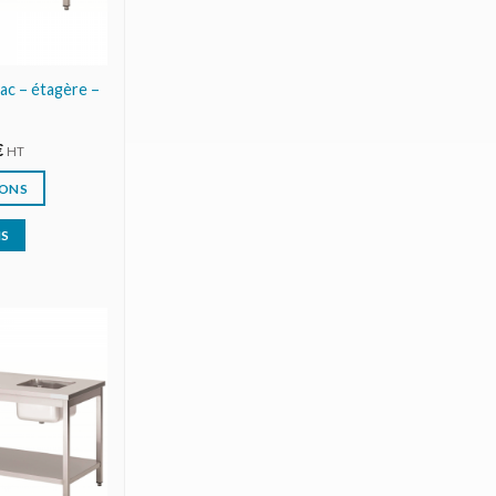
bac – étagère –
€
HT
IONS
IS
AJOUTER
AU DEVIS