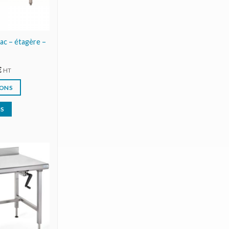
bac – étagère –
€
HT
IONS
IS
AJOUTER
AU DEVIS