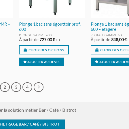
 PMR –
Plonge 1 bac sans égouttoir prof.
Plonge 1 bac sans ég
600
600 – étagère
PLONGE GAMME 600
PLONGE GAMME 600
À partir de
727,00
€
À partir de
848,00
€
HT
CHOIX DES OPTIONS
CHOIX DES OPT
AJOUTER AU DEVIS
AJOUTER AU DEV
2
3
4
ar la solution métier Bar / Café / Bistrot
FILTRAGE BAR / CAFÉ / BISTROT