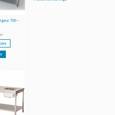
argeur 700 –
HT
IONS
IS
AJOUTER
AU DEVIS