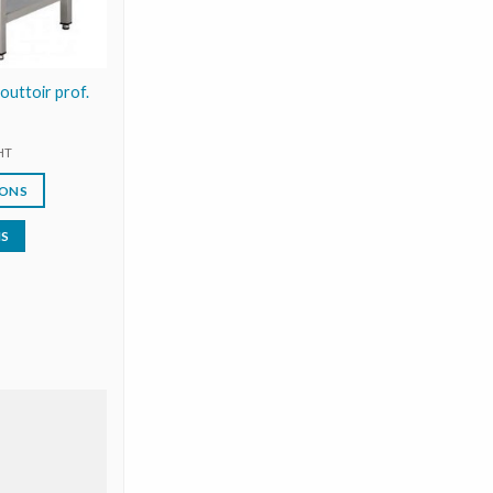
outtoir prof.
HT
IONS
IS