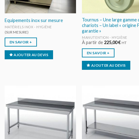
Tournus – Une large gamme 
Equipements inox sur mesure
chariots – Un label « origine
MATÉRIELS INOX - HYGIÈNE
garantie »
(SUR MESURE)
MANUTENTION - HYGIÈNE
À partir de
225,00
€
EN SAVOIR +
HT
EN SAVOIR +
AJOUTER AU DEVIS
AJOUTER AU DEVIS
AJOUTER
AJOUT
AU DEVIS
AU DEV