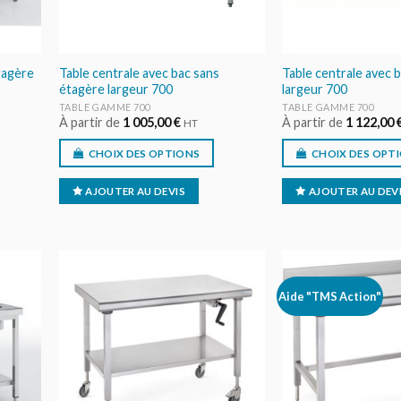
tagère
Table centrale avec bac sans
Table centrale avec 
étagère largeur 700
largeur 700
TABLE GAMME 700
TABLE GAMME 700
À partir de
1 005,00
€
À partir de
1 122,00
HT
CHOIX DES OPTIONS
CHOIX DES OPT
AJOUTER AU DEVIS
AJOUTER AU DEV
Aide "TMS Action"
ER
AJOUTER
IS
AU DEVIS