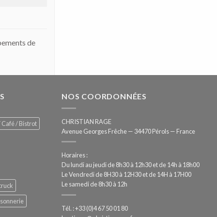
ipements de
S
NOS COORDONNÉES
CHRISTIAN RAGE
 Café / Bistrot
Avenue Georges Frêche — 34470 Pérols — France
Horaires :
Du lundi au jeudi de 8h30 à 12h30 et de 14h à 18h00
Le Vendredi de 8H30 à 12H30 et de 14H à 17H00
Le samedi de 8h30 à 12h
truck
ssonnerie
Tél. : +33 (0)4 67 50 01 80