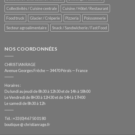
automatisée
Collectivités / Cuisine centrale
Cuisine / Hôtel / Restaurant
Food truck
Glacier / Crêperie
Pizzeria
Poissonnerie
Secteur agroalimentaire
Snack / Sandwicherie / Fast Food
NOS COORDONNÉES
CHRISTIAN RAGE
Avenue Georges Frêche — 34470 Pérols — France
Horaires :
Du lundi au jeudi de 8h30 à 12h30 et de 14h à 18h00
Le Vendredi de 8H30 à 12H30 et de 14H à 17H00
Le samedi de 8h30 à 12h
Tél. : +33 (0)4 67 50 01 80
boutique @ christianrage.fr