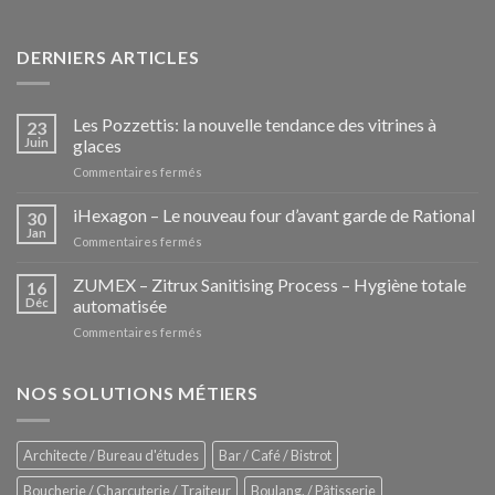
DERNIERS ARTICLES
Les Pozzettis: la nouvelle tendance des vitrines à
23
Juin
glaces
sur
Commentaires fermés
Les
Pozzettis:
iHexagon – Le nouveau four d’avant garde de Rational
30
la
Jan
sur
Commentaires fermés
nouvelle
iHexagon
tendance
–
ZUMEX – Zitrux Sanitising Process – Hygiène totale
des
16
Le
Déc
automatisée
vitrines
nouveau
à
sur
Commentaires fermés
four
glaces
ZUMEX
d’avant
–
garde
Zitrux
NOS SOLUTIONS MÉTIERS
de
Sanitising
Rational
Process
–
Architecte / Bureau d'études
Bar / Café / Bistrot
Hygiène
totale
Boucherie / Charcuterie / Traiteur
Boulang. / Pâtisserie