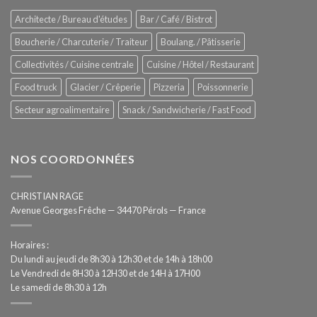
Process
–
Architecte / Bureau d'études
Bar / Café / Bistrot
Hygiène
totale
Boucherie / Charcuterie / Traiteur
Boulang. / Pâtisserie
automatisée
Collectivités / Cuisine centrale
Cuisine / Hôtel / Restaurant
Food truck
Glacier / Crêperie
Pizzeria
Poissonnerie
Secteur agroalimentaire
Snack / Sandwicherie / Fast Food
NOS COORDONNÉES
CHRISTIAN RAGE
Avenue Georges Frêche — 34470 Pérols — France
Horaires :
Du lundi au jeudi de 8h30 à 12h30 et de 14h à 18h00
Le Vendredi de 8H30 à 12H30 et de 14H à 17H00
Le samedi de 8h30 à 12h