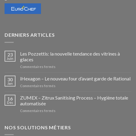
DERNIERS ARTICLES
Les Pozzettis: la nouvelle tendance des vitrines à
23
Juin
glaces
sur
Commentaires fermés
Les
Pozzettis:
iHexagon – Le nouveau four d’avant garde de Rational
30
la
Jan
sur
Commentaires fermés
nouvelle
iHexagon
tendance
–
ZUMEX – Zitrux Sanitising Process – Hygiène totale
des
16
Le
Déc
automatisée
vitrines
nouveau
à
sur
Commentaires fermés
four
glaces
ZUMEX
d’avant
–
garde
Zitrux
NOS SOLUTIONS MÉTIERS
de
Sanitising
Rational