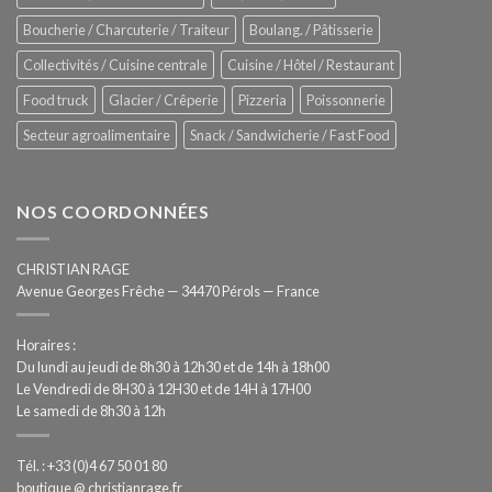
Hygiène
totale
Boucherie / Charcuterie / Traiteur
Boulang. / Pâtisserie
automatisée
Collectivités / Cuisine centrale
Cuisine / Hôtel / Restaurant
Food truck
Glacier / Crêperie
Pizzeria
Poissonnerie
Secteur agroalimentaire
Snack / Sandwicherie / Fast Food
NOS COORDONNÉES
CHRISTIAN RAGE
Avenue Georges Frêche — 34470 Pérols — France
Horaires :
Du lundi au jeudi de 8h30 à 12h30 et de 14h à 18h00
Le Vendredi de 8H30 à 12H30 et de 14H à 17H00
Le samedi de 8h30 à 12h
Tél. : +33 (0)4 67 50 01 80
boutique @ christianrage.fr