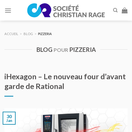
Skip
to
content
ACCUEIL
>
BLOG
>
PIZZERIA
BLOG
PIZZERIA
POUR
iHexagon – Le nouveau four d’avant
garde de Rational
30
Jan