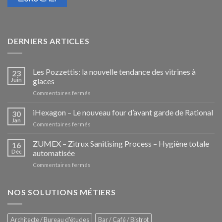
DERNIERS ARTICLES
Les Pozzettis: la nouvelle tendance des vitrines à
23
Juin
glaces
sur
Commentaires fermés
Les
Pozzettis:
iHexagon – Le nouveau four d’avant garde de Rational
30
la
Jan
sur
Commentaires fermés
nouvelle
iHexagon
tendance
–
ZUMEX – Zitrux Sanitising Process – Hygiène totale
des
16
Le
Déc
automatisée
vitrines
nouveau
à
sur
Commentaires fermés
four
glaces
ZUMEX
d’avant
–
garde
Zitrux
NOS SOLUTIONS MÉTIERS
de
Sanitising
Rational
Process
–
Architecte / Bureau d'études
Bar / Café / Bistrot