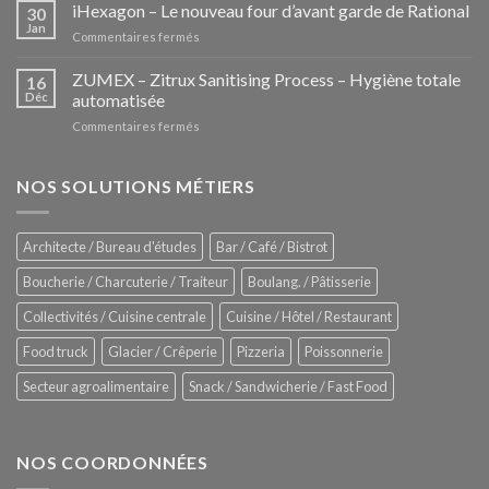
Pozzettis:
iHexagon – Le nouveau four d’avant garde de Rational
30
la
Jan
sur
Commentaires fermés
nouvelle
iHexagon
tendance
–
ZUMEX – Zitrux Sanitising Process – Hygiène totale
des
16
Le
Déc
automatisée
vitrines
nouveau
à
sur
Commentaires fermés
four
glaces
ZUMEX
d’avant
–
garde
Zitrux
NOS SOLUTIONS MÉTIERS
de
Sanitising
Rational
Process
–
Architecte / Bureau d'études
Bar / Café / Bistrot
Hygiène
totale
Boucherie / Charcuterie / Traiteur
Boulang. / Pâtisserie
automatisée
Collectivités / Cuisine centrale
Cuisine / Hôtel / Restaurant
Food truck
Glacier / Crêperie
Pizzeria
Poissonnerie
Secteur agroalimentaire
Snack / Sandwicherie / Fast Food
NOS COORDONNÉES