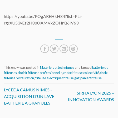
https://youtu.be/POgAREHkH84?list=PLi-
rgrXU53vEz2H8p0lAMVxZOHrQ6IV63
This entry was posted in
Matériels et techniques
and tagged
batterie de
friteuses
,
choisir friteuse professionnelle
,
choix friteuse collectivité
,
choix
friteuse restauration
,
friteuse électrique
,
friteuse gaz
,
panier friteuse
.
LYCÉE A.CAMUS NÎMES –
SIRHA LYON 2025 –
ACQUISITION D’UN LAVE
INNOVATION AWARDS
BATTERIE À GRANULES