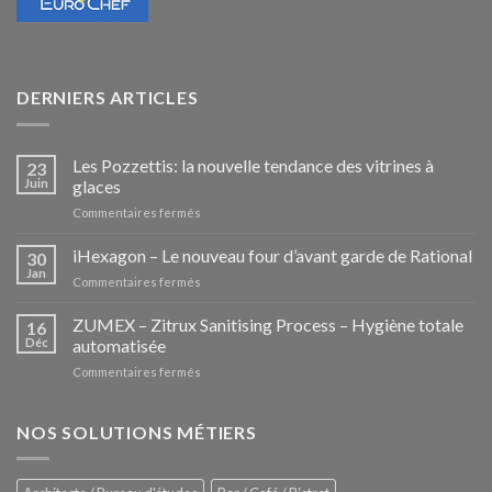
DERNIERS ARTICLES
Les Pozzettis: la nouvelle tendance des vitrines à
23
Juin
glaces
sur
Commentaires fermés
Les
Pozzettis:
iHexagon – Le nouveau four d’avant garde de Rational
30
la
Jan
sur
Commentaires fermés
nouvelle
iHexagon
tendance
–
ZUMEX – Zitrux Sanitising Process – Hygiène totale
des
16
Le
Déc
automatisée
vitrines
nouveau
à
sur
Commentaires fermés
four
glaces
ZUMEX
d’avant
–
garde
Zitrux
NOS SOLUTIONS MÉTIERS
de
Sanitising
Rational
Process
–