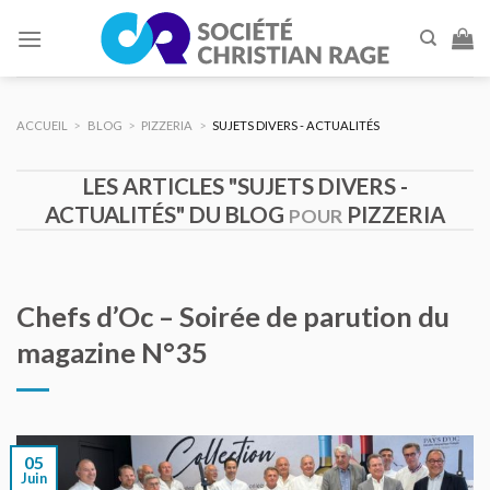
Skip
to
content
ACCUEIL
>
BLOG
>
PIZZERIA
>
SUJETS DIVERS - ACTUALITÉS
LES ARTICLES "SUJETS DIVERS -
ACTUALITÉS" DU BLOG
PIZZERIA
POUR
Chefs d’Oc – Soirée de parution du
magazine N°35
05
Juin