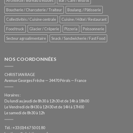
Architecte / Bureau d'études
Bar / Café / Bistrot
Hygiène
totale
Boucherie / Charcuterie / Traiteur
Boulang. / Pâtisserie
automatisée
Collectivités / Cuisine centrale
Cuisine / Hôtel / Restaurant
Food truck
Glacier / Crêperie
Pizzeria
Poissonnerie
Secteur agroalimentaire
Snack / Sandwicherie / Fast Food
NOS COORDONNÉES
CHRISTIAN RAGE
Avenue Georges Frêche — 34470 Pérols — France
Horaires :
Du lundi au jeudi de 8h30 à 12h30 et de 14h à 18h00
Le Vendredi de 8H30 à 12H30 et de 14H à 17H00
Le samedi de 8h30 à 12h
Tél. : +33 (0)4 67 50 01 80