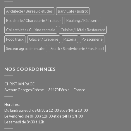
Process
–
Architecte / Bureau d'études
Bar / Café / Bistrot
Hygiène
totale
Boucherie / Charcuterie / Traiteur
Boulang. / Pâtisserie
automatisée
Collectivités / Cuisine centrale
Cuisine / Hôtel / Restaurant
Food truck
Glacier / Crêperie
Pizzeria
Poissonnerie
Secteur agroalimentaire
Snack / Sandwicherie / Fast Food
NOS COORDONNÉES
CHRISTIAN RAGE
Avenue Georges Frêche — 34470 Pérols — France
Horaires :
Du lundi au jeudi de 8h30 à 12h30 et de 14h à 18h00
Le Vendredi de 8H30 à 12H30 et de 14H à 17H00
Le samedi de 8h30 à 12h