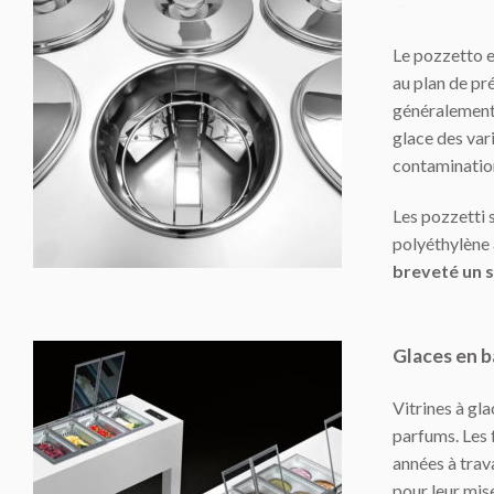
—
Le pozzetto e
au plan de pr
généralement i
glace des var
contamination 
Les pozzetti s
polyéthylène 
breveté un s
Glaces en b
Vitrines à gl
parfums. Les 
années à trava
pour leur mise