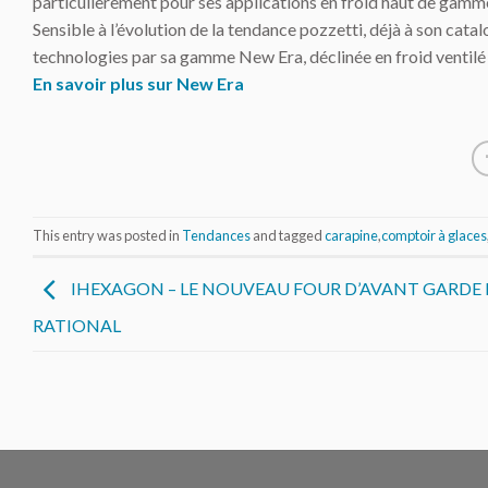
particulièrement pour ses applications en froid haut de gamme 
Sensible à l’évolution de la tendance pozzetti, déjà à son cata
technologies par sa gamme New Era, déclinée en froid ventilé 
En savoir plus sur New Era
This entry was posted in
Tendances
and tagged
carapine
,
comptoir à glaces
IHEXAGON – LE NOUVEAU FOUR D’AVANT GARDE 
RATIONAL