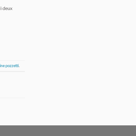
ui deux
rine pozzetti
.