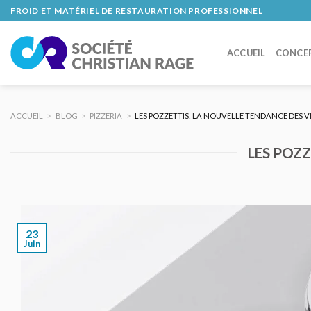
Skip
FROID ET MATÉRIEL DE RESTAURATION PROFESSIONNEL
to
content
ACCUEIL
CONCE
ACCUEIL
>
BLOG
>
PIZZERIA
>
LES POZZETTIS: LA NOUVELLE TENDANCE DES V
LES POZZ
23
Juin