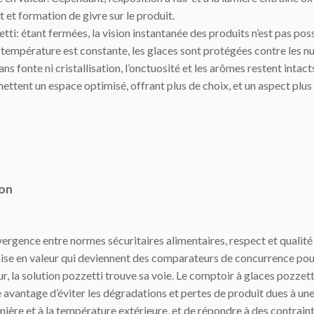
et formation de givre sur le produit.
tti: étant fermées, la vision instantanée des produits n’est pas poss
température est constante, les glaces sont protégées contre les n
ans fonte ni cristallisation, l’onctuosité et les arômes restent intact
ettent un espace optimisé, offrant plus de choix, et un aspect plus 
ion
vergence entre normes sécuritaires alimentaires, respect et qualité
mise en valeur qui deviennent des comparateurs de concurrence pou
 la solution pozzetti trouve sa voie. Le comptoir à glaces pozzett
e avantage d’éviter les dégradations et pertes de produit dues à un
umière et à la température extérieure, et de répondre à des contrain