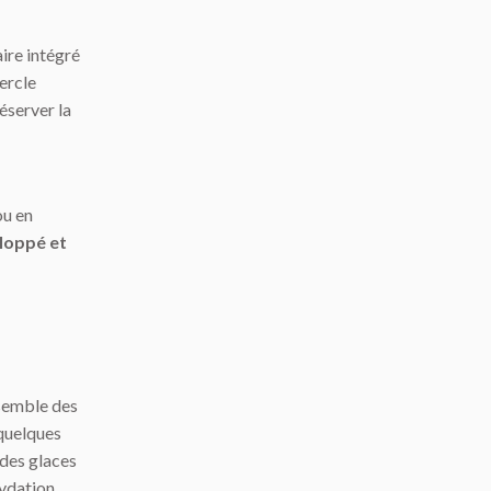
ire intégré
ercle
éserver la
ou en
loppé et
nsemble des
 quelques
e des glaces
xydation,