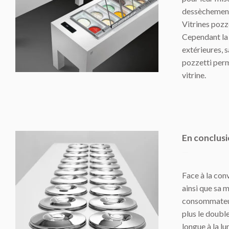
dessèchement 
Vitrines pozze
Cependant la 
extérieures, s
pozzetti perm
vitrine.
En conclus
—
Face à la con
ainsi que sa 
consommateur,
plus le doubl
longue à la l