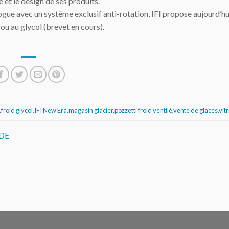
et le design de ses produits.
logue avec un système exclusif anti-rotation, IFI propose aujourd’h
ou au glycol (brevet en cours).
,
froid glycol
,
IFI New Era
,
magasin glacier
,
pozzetti froid ventilé
,
vente de glaces
,
vit
DE