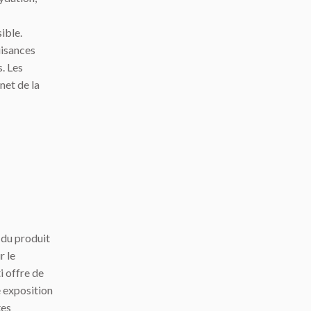
ible.
uisances
s. Les
net de la
 du produit
r le
i offre de
e exposition
tes