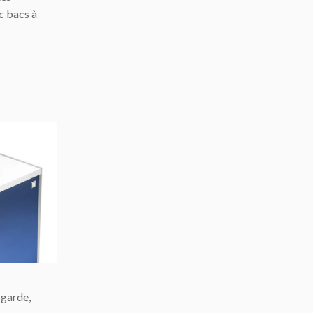
c bacs à
 garde,