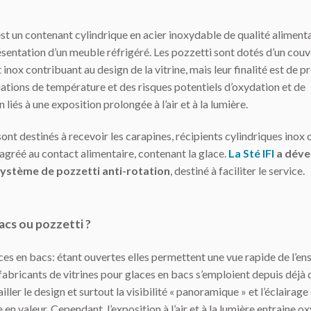
st un contenant cylindrique en acier inoxydable de qualité alimenta
ésentation d’un meuble réfrigéré. Les pozzetti sont dotés d’un couv
nox contribuant au design de la vitrine, mais leur finalité est de pr
iations de température et des risques potentiels d’oxydation et de
liés à une exposition prolongée à l’air et à la lumière.
ont destinés à recevoir les carapines, récipients cylindriques inox 
agréé au contact alimentaire, contenant la glace.
La Sté IFI
a déve
ystème de pozzetti anti-rotation
, destiné à faciliter le service.
acs ou pozzetti ?
aces en bacs: étant ouvertes elles permettent une vue rapide de l’e
fabricants de vitrines pour glaces en bacs s’emploient depuis déjà
iller le design et surtout la visibilité « panoramique » et l’éclairag
 en valeur. Cependant, l’exposition à l’air et à la lumière entraine o