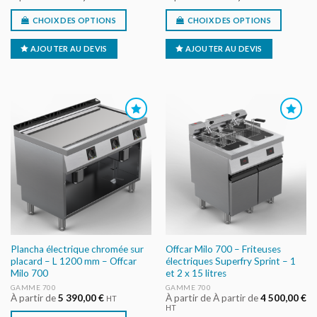
CHOIX DES OPTIONS
CHOIX DES OPTIONS
AJOUTER AU DEVIS
AJOUTER AU DEVIS
AJOUTER
AJOUTER
AU DEVIS
AU DEVIS
Plancha électrique chromée sur
Offcar Milo 700 – Friteuses
placard – L 1200 mm – Offcar
électriques Superfry Sprint – 1
Milo 700
et 2 x 15 litres
GAMME 700
GAMME 700
À partir de
5 390,00
€
À partir de À partir de
4 500,00
€
HT
HT