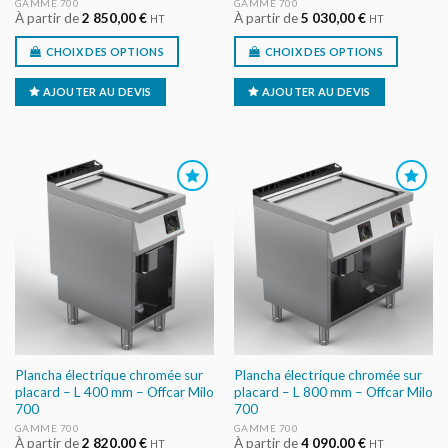
GAMME 700
GAMME 700
À partir de
2 850,00
€
À partir de
5 030,00
€
HT
HT
CHOIX DES OPTIONS
CHOIX DES OPTIONS
AJOUTER AU DEVIS
AJOUTER AU DEVIS
AJOUTER
AJOUTER
AU DEVIS
AU DEVIS
Plancha électrique chromée sur
Plancha électrique chromée sur
placard – L 400 mm – Offcar Milo
placard – L 800 mm – Offcar Milo
700
700
GAMME 700
GAMME 700
À partir de
2 820,00
€
À partir de
4 090,00
€
HT
HT