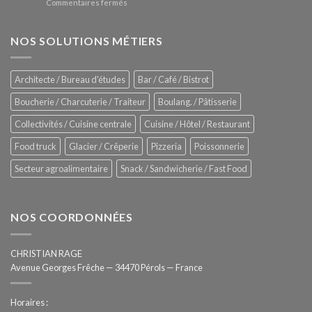
sur
Commentaires fermés
four
glaces
ZUMEX
d’avant
–
garde
Zitrux
NOS SOLUTIONS MÉTIERS
de
Sanitising
Rational
Process
–
Architecte / Bureau d'études
Bar / Café / Bistrot
Hygiène
totale
Boucherie / Charcuterie / Traiteur
Boulang. / Pâtisserie
automatisée
Collectivités / Cuisine centrale
Cuisine / Hôtel / Restaurant
Food truck
Glacier / Crêperie
Pizzeria
Poissonnerie
Secteur agroalimentaire
Snack / Sandwicherie / Fast Food
NOS COORDONNÉES
CHRISTIAN RAGE
Avenue Georges Frêche — 34470 Pérols — France
Horaires :