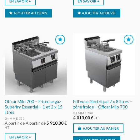
EN SAVOIR +
EN SAVOIR +
AJOUTER AU DEVIS
AJOUTER AU DEVIS
AJOUTER
AJOUTER
AU DEVIS
AU DEVIS
Offcar Milo 700 – Friteuse gaz
Friteuse électrique 2 x 8 litres –
Superfry Essential – 1 et 2 x 15
zône froide – Offcar Milo 700
litres
GAMME 700
4 013,00
€
HT
GAMME 700
À partir de À partir de
5 910,00
€
HT
AJOUTER AU PANIER
EN SAVOIR +