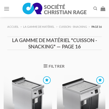
Skip
to
content
ACCUEIL
>
LA GAMME DE MATÉRIEL
>
CUISSON - SNACKING
>
PAGE 16
LA GAMME DE MATÉRIEL "CUISSON -
SNACKING" — PAGE 16
FILTRER
AJOUTER
AJOUTER
AU DEVIS
AU DEVIS