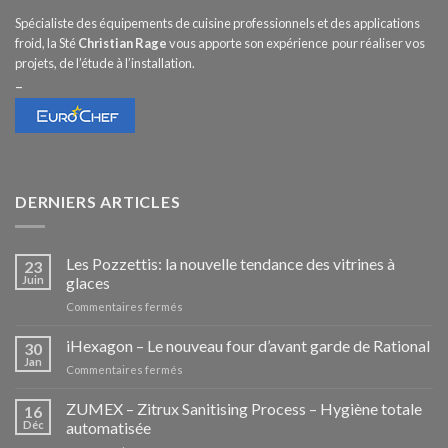
Spécialiste des équipements de cuisine professionnels et des applications
froid, la Sté
Christian Rage
vous apporte son expérience pour réaliser vos
projets, de l’étude à l’installation.
–
DERNIERS ARTICLES
Les Pozzettis: la nouvelle tendance des vitrines à
23
Juin
glaces
sur
Commentaires fermés
Les
Pozzettis:
iHexagon – Le nouveau four d’avant garde de Rational
30
la
Jan
sur
Commentaires fermés
nouvelle
iHexagon
tendance
–
ZUMEX – Zitrux Sanitising Process – Hygiène totale
des
16
Le
Déc
automatisée
vitrines
nouveau
à