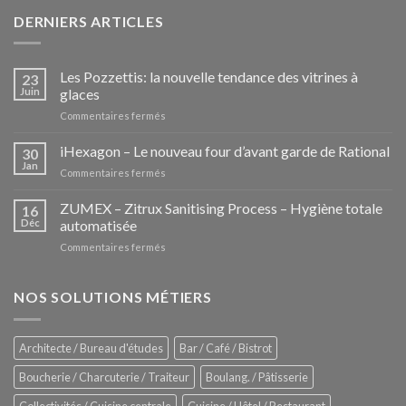
DERNIERS ARTICLES
Les Pozzettis: la nouvelle tendance des vitrines à
23
Juin
glaces
sur
Commentaires fermés
Les
Pozzettis:
iHexagon – Le nouveau four d’avant garde de Rational
30
la
Jan
sur
Commentaires fermés
nouvelle
iHexagon
tendance
–
ZUMEX – Zitrux Sanitising Process – Hygiène totale
des
16
Le
Déc
automatisée
vitrines
nouveau
à
sur
Commentaires fermés
four
glaces
ZUMEX
d’avant
–
garde
Zitrux
NOS SOLUTIONS MÉTIERS
de
Sanitising
Rational
Process
–
Architecte / Bureau d'études
Bar / Café / Bistrot
Hygiène
totale
Boucherie / Charcuterie / Traiteur
Boulang. / Pâtisserie
automatisée
Collectivités / Cuisine centrale
Cuisine / Hôtel / Restaurant