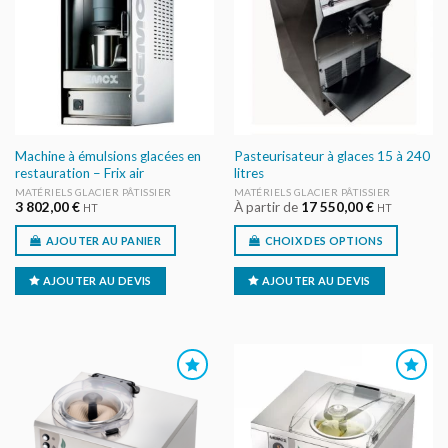
AU DEVIS
AU DEVIS
Machine à émulsions glacées en
Pasteurisateur à glaces 15 à 240
restauration – Frix air
litres
MATÉRIELS GLACIER PÂTISSIER
MATÉRIELS GLACIER PÂTISSIER
3 802,00
€
À partir de
17 550,00
€
HT
HT
AJOUTER AU PANIER
CHOIX DES OPTIONS
AJOUTER AU DEVIS
AJOUTER AU DEVIS
AJOUTER
AJOUTER
AU DEVIS
AU DEVIS