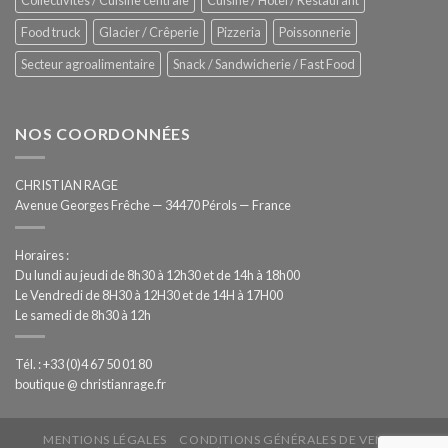
Food truck
Glacier / Crêperie
Pizzeria
Poissonnerie
Secteur agroalimentaire
Snack / Sandwicherie / Fast Food
NOS COORDONNÉES
CHRISTIAN RAGE
Avenue Georges Frêche — 34470 Pérols — France
Horaires :
Du lundi au jeudi de 8h30 à 12h30 et de 14h à 18h00
Le Vendredi de 8H30 à 12H30 et de 14H à 17H00
Le samedi de 8h30 à 12h
Tél. : +33 (0)4 67 50 01 80
boutique @ christianrage.fr
MENTIONS LÉGALES
CONDITIONS GÉNÉRALES DE VENTE