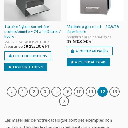
Turbine à glace sorbetière
Machine à glace soft – 13,5/15
professionnelle – 24 à 180 litres /
litres heure
heure
MATÉRIELS GLACIER PÂTISSIER
19 620,00
€
HT
MATÉRIELS GLACIER PÂTISSIER
À partir de
18 135,00
€
HT
AJOUTER AU PANIER
CHOIX DES OPTIONS
AJOUTER AU DEVIS
AJOUTER AU DEVIS
1
2
3
…
9
10
11
12
13
Les matériels de notre catalogue sont des exemples non
limitatifs. L'étude de chaque projet peut nous amener à