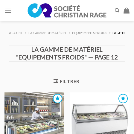
Skip
to
content
ACCUEIL
>
LA GAMME DE MATÉRIEL
>
EQUIPEMENTS FROIDS
>
PAGE 12
LA GAMME DE MATÉRIEL
"EQUIPEMENTS FROIDS" — PAGE 12
FILTRER
AJOUTER
AJOUTER
AU DEVIS
AU DEVIS