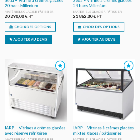
Seda – Vitrine à crèmes glacées
Seda – Vitrine à crèmes glacées
20 bacs Millenium
24 bacs Millenium
MATÉRIELS GLACIER PÂTISSIER
MATÉRIELS GLACIER PÂTISSIER
20 290,00
€
21 862,00
€
HT
HT
CHOIX DES OPTIONS
CHOIX DES OPTIONS
AJOUTER AU DEVIS
AJOUTER AU DEVIS
AJOUTER
AJOUTER
AU DEVIS
AU DEVIS
IARP – Vitrines à crèmes glacées
IARP – Vitrines à crèmes glacées
avec réserve réfrigérée
mixtes glaces / pâtisseries
MATÉRIELS GLACIER PÂTISSIER
MATÉRIELS GLACIER PÂTISSIER