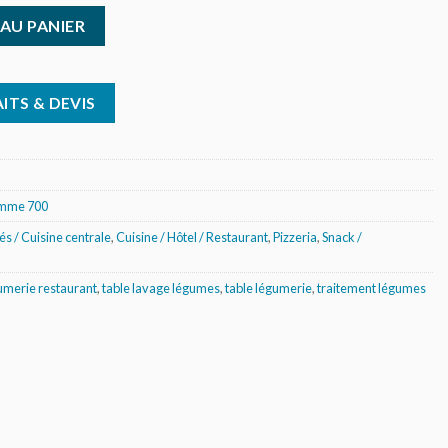
on et lavage légumes - L 1200 mm
AU PANIER
ITS & DEVIS
amme 700
tés / Cuisine centrale
,
Cuisine / Hôtel / Restaurant
,
Pizzeria
,
Snack /
umerie restaurant
,
table lavage légumes
,
table légumerie
,
traitement légumes