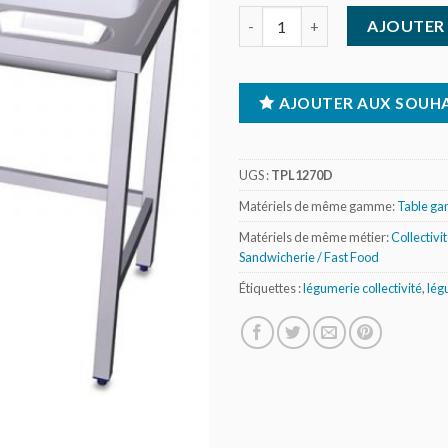
quantité de Table de préparati
AJOUTER 
AJOUTER AUX SOUHA
UGS :
TPL1270D
Matériels de même gamme:
Table g
Matériels de même métier:
Collectivi
Sandwicherie / Fast Food
Étiquettes :
légumerie collectivité
,
lég