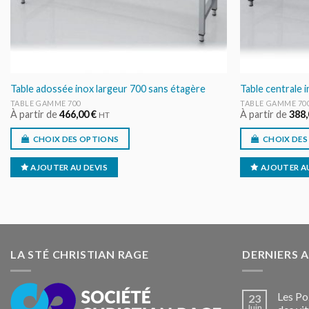
Table adossée inox largeur 700 sans étagère
Table centrale 
TABLE GAMME 700
TABLE GAMME 70
À partir de
466,00
€
À partir de
388
HT
CHOIX DES OPTIONS
CHOIX DES
AJOUTER AU DEVIS
AJOUTER AU
LA STÉ CHRISTIAN RAGE
DERNIERS 
Les Po
23
Juin