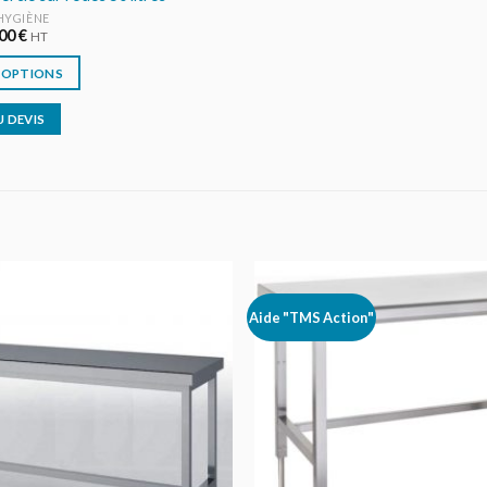
HYGIÈNE
,00
€
HT
 OPTIONS
 DEVIS
Aide "TMS Action"
AJOUTER
AU DEVIS