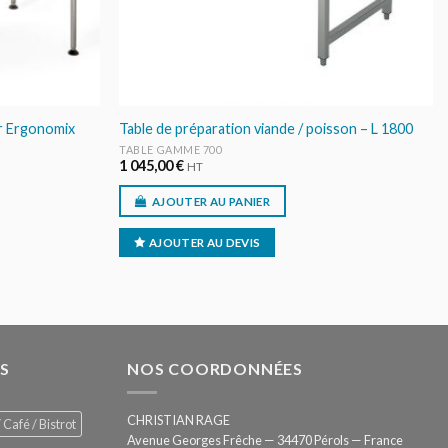
ur Ergonomix
Table de préparation viande / poisson – L 1800
TABLE GAMME 700
1 045,00
€
HT
AJOUTER AU PANIER
AJOUTER AU DEVIS
S
NOS COORDONNÉES
CHRISTIAN RAGE
 Café / Bistrot
Avenue Georges Frêche — 34470 Pérols — France