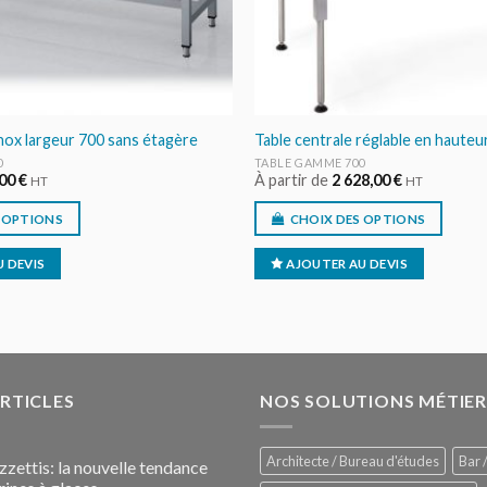
inox largeur 700 sans étagère
Table centrale réglable en haute
0
TABLE GAMME 700
,00
€
À partir de
2 628,00
€
HT
HT
 OPTIONS
CHOIX DES OPTIONS
 DEVIS
AJOUTER AU DEVIS
ARTICLES
NOS SOLUTIONS MÉTIER
Architecte / Bureau d'études
Bar /
zzettis: la nouvelle tendance