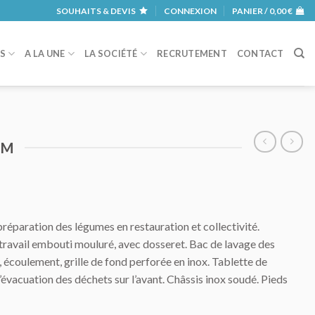
SOUHAITS & DEVIS
CONNEXION
PANIER /
0,00
€
RS
A LA UNE
LA SOCIÉTÉ
RECRUTEMENT
CONTACT
MM
 préparation des légumes en restauration et collectivité.
 travail embouti mouluré, avec dosseret. Bac de lavage des
, écoulement, grille de fond perforée en inox. Tablette de
évacuation des déchets sur l’avant. Châssis inox soudé. Pieds