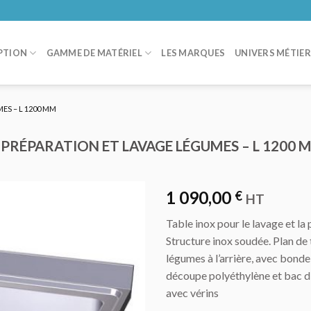
PTION
GAMME DE MATÉRIEL
LES MARQUES
UNIVERS MÉTIE
ES – L 1200 MM
 PRÉPARATION ET LAVAGE LÉGUMES – L 1200 
1 090,00
€
HT
Table inox pour le lavage et la
AJOUTER
Structure inox soudée. Plan de
AU DEVIS
légumes à l’arrière, avec bonde
découpe polyéthylène et bac d’
avec vérins