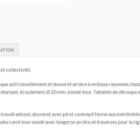
MATION
t collectivité.
ique anti ruissellement et dosseret arrière à embase rayonnée, ha
e de diamant, écoulement Ø 20 mm, bonde inox. Tablette de découpe 
ravail adossé, dosseret avec pli et contrepli fermé aux extrémités,
 tube carré inox soudé avec longeron arrière et traverses pour la rigi