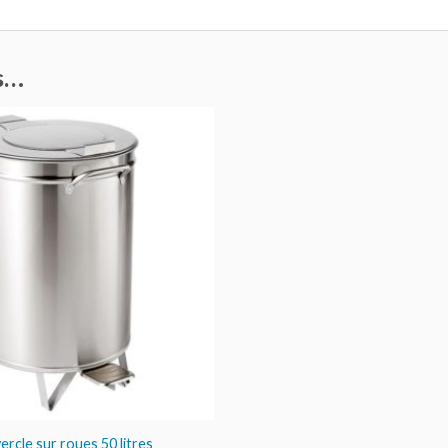
ns…
AJOUTER
AU DEVIS
ercle sur roues 50 litres