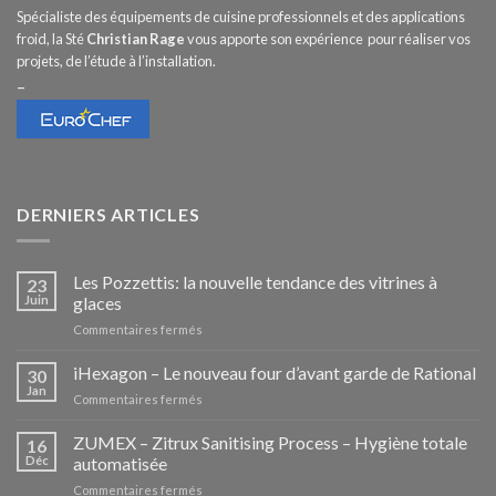
Spécialiste des équipements de cuisine professionnels et des applications
froid, la Sté
Christian Rage
vous apporte son expérience pour réaliser vos
projets, de l’étude à l’installation.
–
DERNIERS ARTICLES
Les Pozzettis: la nouvelle tendance des vitrines à
23
Juin
glaces
sur
Commentaires fermés
Les
Pozzettis:
iHexagon – Le nouveau four d’avant garde de Rational
30
la
Jan
sur
Commentaires fermés
nouvelle
iHexagon
tendance
–
ZUMEX – Zitrux Sanitising Process – Hygiène totale
des
16
Le
Déc
automatisée
vitrines
nouveau
à
sur
Commentaires fermés
four