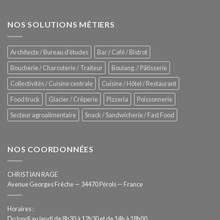
glaces
ZUMEX
d’avant
–
garde
Zitrux
NOS SOLUTIONS MÉTIERS
de
Sanitising
Rational
Process
–
Architecte / Bureau d'études
Bar / Café / Bistrot
Hygiène
totale
Boucherie / Charcuterie / Traiteur
Boulang. / Pâtisserie
automatisée
Collectivités / Cuisine centrale
Cuisine / Hôtel / Restaurant
Food truck
Glacier / Crêperie
Pizzeria
Poissonnerie
Secteur agroalimentaire
Snack / Sandwicherie / Fast Food
NOS COORDONNÉES
CHRISTIAN RAGE
Avenue Georges Frêche — 34470 Pérols — France
Horaires :
Du lundi au jeudi de 8h30 à 12h30 et de 14h à 18h00