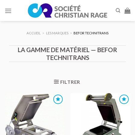
Skip
to
content
ACCUEIL
>
LES MARQUES
>
BEFOR TECHNITRANS
LA GAMME DE MATÉRIEL — BEFOR
TECHNITRANS
FILTRER
AJOUTER
AJOUTER
AU DEVIS
AU DEVIS