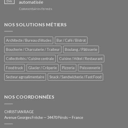
Déc
automatisée
vitrines
nouveau
à
sur
Commentaires fermés
four
glaces
ZUMEX
d’avant
–
garde
Zitrux
NOS SOLUTIONS MÉTIERS
de
Sanitising
Rational
Process
–
Architecte / Bureau d'études
Bar / Café / Bistrot
Hygiène
totale
Boucherie / Charcuterie / Traiteur
Boulang. / Pâtisserie
automatisée
Collectivités / Cuisine centrale
Cuisine / Hôtel / Restaurant
Food truck
Glacier / Crêperie
Pizzeria
Poissonnerie
Secteur agroalimentaire
Snack / Sandwicherie / Fast Food
NOS COORDONNÉES
CHRISTIAN RAGE
Avenue Georges Frêche — 34470 Pérols — France