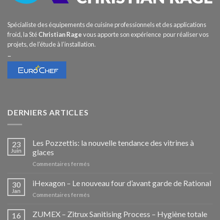
Spécialiste des équipements de cuisine professionnels et des applications
froid, la Sté
Christian Rage
vous apporte son expérience pour réaliser vos
projets, de l’étude à l’installation.
–
DERNIERS ARTICLES
Les Pozzettis: la nouvelle tendance des vitrines à
23
Juin
glaces
sur
Commentaires fermés
Les
Pozzettis:
iHexagon – Le nouveau four d’avant garde de Rational
30
la
Jan
sur
Commentaires fermés
nouvelle
iHexagon
tendance
–
ZUMEX – Zitrux Sanitising Process – Hygiène totale
des
16
Le