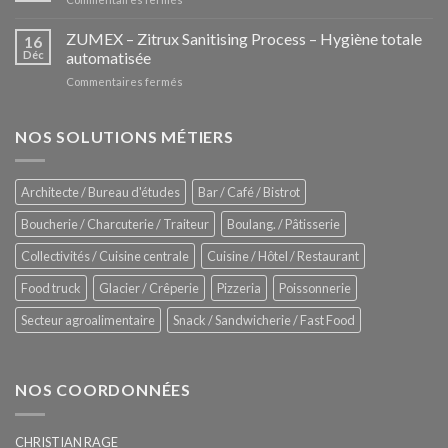
nouvelle
iHexagon
tendance
–
ZUMEX – Zitrux Sanitising Process – Hygiène totale
des
16
Le
Déc
automatisée
vitrines
nouveau
à
sur
Commentaires fermés
four
glaces
ZUMEX
d’avant
–
garde
Zitrux
NOS SOLUTIONS MÉTIERS
de
Sanitising
Rational
Process
–
Architecte / Bureau d'études
Bar / Café / Bistrot
Hygiène
totale
Boucherie / Charcuterie / Traiteur
Boulang. / Pâtisserie
automatisée
Collectivités / Cuisine centrale
Cuisine / Hôtel / Restaurant
Food truck
Glacier / Crêperie
Pizzeria
Poissonnerie
Secteur agroalimentaire
Snack / Sandwicherie / Fast Food
NOS COORDONNÉES
CHRISTIAN RAGE