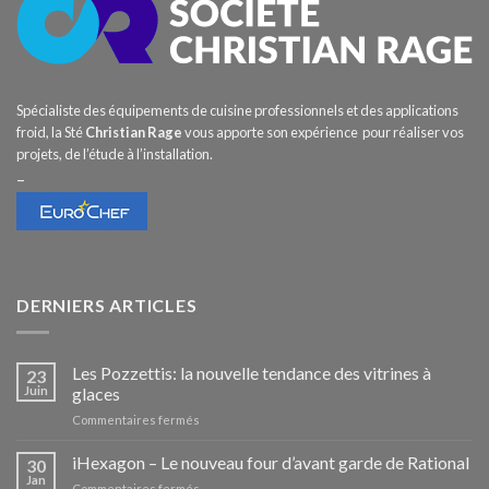
Spécialiste des équipements de cuisine professionnels et des applications
froid, la Sté
Christian Rage
vous apporte son expérience pour réaliser vos
projets, de l’étude à l’installation.
–
DERNIERS ARTICLES
Les Pozzettis: la nouvelle tendance des vitrines à
23
Juin
glaces
sur
Commentaires fermés
Les
Pozzettis:
iHexagon – Le nouveau four d’avant garde de Rational
30
la
Jan
sur
Commentaires fermés