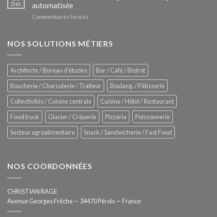
Le
Déc
automatisée
vitrines
nouveau
à
sur
Commentaires fermés
four
glaces
ZUMEX
d’avant
–
garde
Zitrux
NOS SOLUTIONS MÉTIERS
de
Sanitising
Rational
Process
–
Architecte / Bureau d'études
Bar / Café / Bistrot
Hygiène
totale
Boucherie / Charcuterie / Traiteur
Boulang. / Pâtisserie
automatisée
Collectivités / Cuisine centrale
Cuisine / Hôtel / Restaurant
Food truck
Glacier / Crêperie
Pizzeria
Poissonnerie
Secteur agroalimentaire
Snack / Sandwicherie / Fast Food
NOS COORDONNÉES
CHRISTIAN RAGE
Avenue Georges Frêche — 34470 Pérols — France