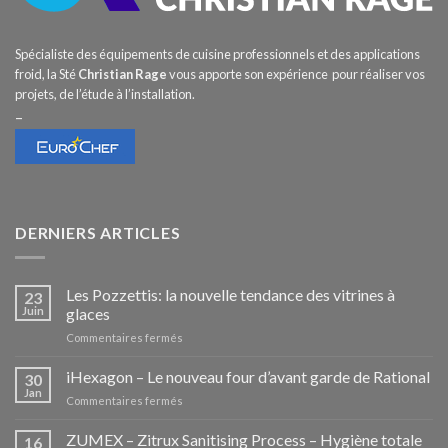
Spécialiste des équipements de cuisine professionnels et des applications
froid, la Sté
Christian Rage
vous apporte son expérience pour réaliser vos
projets, de l’étude à l’installation.
–
DERNIERS ARTICLES
Les Pozzettis: la nouvelle tendance des vitrines à
23
Juin
glaces
sur
Commentaires fermés
Les
Pozzettis:
iHexagon – Le nouveau four d’avant garde de Rational
30
la
Jan
sur
Commentaires fermés
nouvelle
iHexagon
tendance
–
ZUMEX – Zitrux Sanitising Process – Hygiène totale
des
16