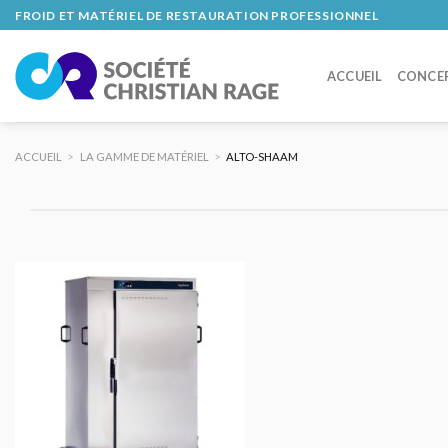
Skip
FROID ET MATÉRIEL DE RESTAURATION PROFESSIONNEL
to
content
ACCUEIL
CONCE
ACCUEIL
>
LA GAMME DE MATÉRIEL
>
ALTO-SHAAM
AJOUTER
AU DEVIS