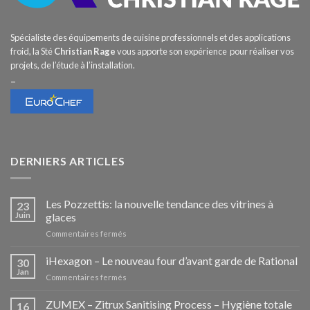
Spécialiste des équipements de cuisine professionnels et des applications
froid, la Sté
Christian Rage
vous apporte son expérience pour réaliser vos
projets, de l’étude à l’installation.
–
DERNIERS ARTICLES
Les Pozzettis: la nouvelle tendance des vitrines à
23
Juin
glaces
sur
Commentaires fermés
Les
Pozzettis:
iHexagon – Le nouveau four d’avant garde de Rational
30
la
Jan
sur
Commentaires fermés
nouvelle
iHexagon
tendance
–
ZUMEX – Zitrux Sanitising Process – Hygiène totale
des
16