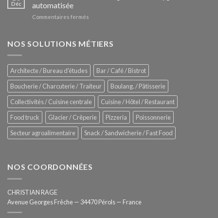
Le
Déc
automatisée
vitrines
nouveau
à
sur
Commentaires fermés
four
glaces
ZUMEX
d’avant
–
garde
Zitrux
NOS SOLUTIONS MÉTIERS
de
Sanitising
Rational
Process
–
Architecte / Bureau d'études
Bar / Café / Bistrot
Hygiène
totale
Boucherie / Charcuterie / Traiteur
Boulang. / Pâtisserie
automatisée
Collectivités / Cuisine centrale
Cuisine / Hôtel / Restaurant
Food truck
Glacier / Crêperie
Pizzeria
Poissonnerie
Secteur agroalimentaire
Snack / Sandwicherie / Fast Food
NOS COORDONNÉES
CHRISTIAN RAGE
Avenue Georges Frêche — 34470 Pérols — France