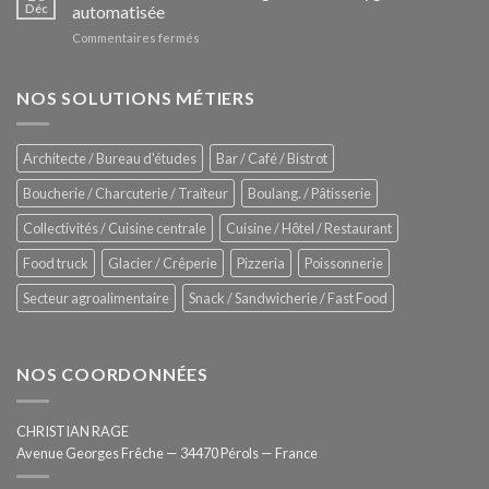
Le
Déc
automatisée
vitrines
nouveau
à
sur
Commentaires fermés
four
glaces
ZUMEX
d’avant
–
garde
Zitrux
NOS SOLUTIONS MÉTIERS
de
Sanitising
Rational
Process
–
Architecte / Bureau d'études
Bar / Café / Bistrot
Hygiène
totale
Boucherie / Charcuterie / Traiteur
Boulang. / Pâtisserie
automatisée
Collectivités / Cuisine centrale
Cuisine / Hôtel / Restaurant
Food truck
Glacier / Crêperie
Pizzeria
Poissonnerie
Secteur agroalimentaire
Snack / Sandwicherie / Fast Food
NOS COORDONNÉES
CHRISTIAN RAGE
Avenue Georges Frêche — 34470 Pérols — France