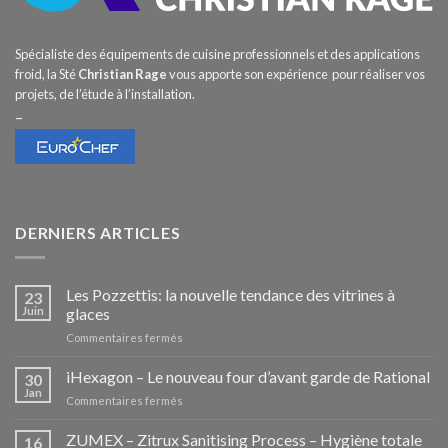
Spécialiste des équipements de cuisine professionnels et des applications
froid, la Sté
Christian Rage
vous apporte son expérience pour réaliser vos
projets, de l’étude à l’installation.
–
DERNIERS ARTICLES
Les Pozzettis: la nouvelle tendance des vitrines à
23
Juin
glaces
sur
Commentaires fermés
Les
Pozzettis:
iHexagon – Le nouveau four d’avant garde de Rational
30
la
Jan
sur
Commentaires fermés
nouvelle
iHexagon
tendance
–
ZUMEX – Zitrux Sanitising Process – Hygiène totale
des
16