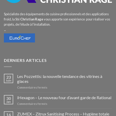
Spécialiste des équipements de cuisine professionnels et des applications
froid, la Sté
Christian Rage
vous apporte son expérience pour réaliser vos
projets, de l’étude à l’installation.
–
DERNIERS ARTICLES
Les Pozzettis: la nouvelle tendance des vitrines à
23
Juin
glaces
sur
Commentaires fermés
Les
Pozzettis:
iHexagon – Le nouveau four d’avant garde de Rational
30
la
Jan
sur
Commentaires fermés
nouvelle
iHexagon
tendance
–
ZUMEX – Zitrux Sanitising Process – Hygiène totale
des
16