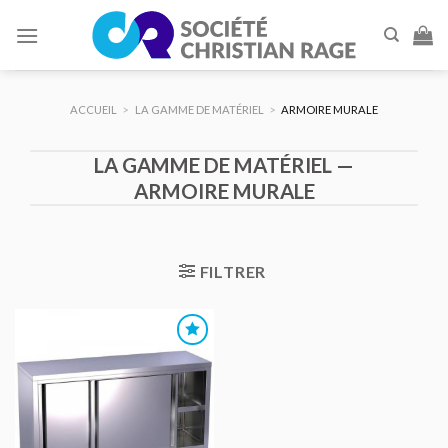
Skip
to
content
ACCUEIL
>
LA GAMME DE MATÉRIEL
>
ARMOIRE MURALE
LA GAMME DE MATÉRIEL —
ARMOIRE MURALE
FILTRER
AJOUTER
AU DEVIS