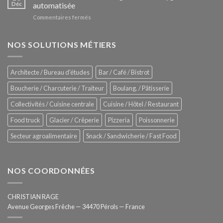
Le
Déc
automatisée
vitrines
nouveau
à
sur
Commentaires fermés
four
glaces
ZUMEX
d’avant
–
garde
Zitrux
NOS SOLUTIONS MÉTIERS
de
Sanitising
Rational
Process
–
Architecte / Bureau d'études
Bar / Café / Bistrot
Hygiène
totale
Boucherie / Charcuterie / Traiteur
Boulang. / Pâtisserie
automatisée
Collectivités / Cuisine centrale
Cuisine / Hôtel / Restaurant
Food truck
Glacier / Crêperie
Pizzeria
Poissonnerie
Secteur agroalimentaire
Snack / Sandwicherie / Fast Food
NOS COORDONNÉES
CHRISTIAN RAGE
Avenue Georges Frêche — 34470 Pérols — France