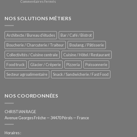
sur
Commentaires fermés
four
glaces
ZUMEX
d’avant
–
garde
Zitrux
NOS SOLUTIONS MÉTIERS
de
Sanitising
Rational
Process
–
Architecte / Bureau d'études
Bar / Café / Bistrot
Hygiène
totale
Boucherie / Charcuterie / Traiteur
Boulang. / Pâtisserie
automatisée
Collectivités / Cuisine centrale
Cuisine / Hôtel / Restaurant
Food truck
Glacier / Crêperie
Pizzeria
Poissonnerie
Secteur agroalimentaire
Snack / Sandwicherie / Fast Food
NOS COORDONNÉES
CHRISTIAN RAGE
Avenue Georges Frêche — 34470 Pérols — France
Horaires :