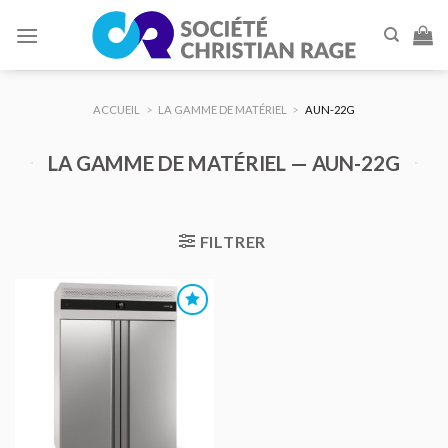
Skip
to
content
ACCUEIL
>
LA GAMME DE MATÉRIEL
>
AUN-22G
LA GAMME DE MATÉRIEL — AUN-22G
FILTRER
AJOUTER
AU DEVIS