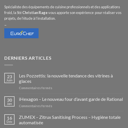
Spécialiste des équipements de cuisine professionnels et des applications
froid, la Sté
Christian Rage
vous apporte son expérience pour réaliser vos
projets, de l’étude à l’installation.
–
DERNIERS ARTICLES
Les Pozzettis: la nouvelle tendance des vitrines à
23
Juin
glaces
sur
Commentaires fermés
Les
Pozzettis:
iHexagon – Le nouveau four d’avant garde de Rational
30
la
Jan
sur
Commentaires fermés
nouvelle
iHexagon
tendance
–
ZUMEX – Zitrux Sanitising Process – Hygiène totale
des
16
Le
Déc
automatisée
vitrines
nouveau
à