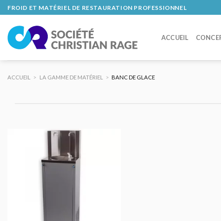
Skip
FROID ET MATÉRIEL DE RESTAURATION PROFESSIONNEL
to
content
ACCUEIL
CONCE
ACCUEIL
>
LA GAMME DE MATÉRIEL
>
BANC DE GLACE
AJOUTER
AU DEVIS