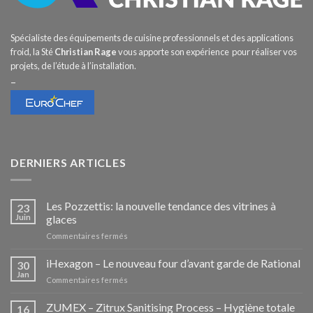
Spécialiste des équipements de cuisine professionnels et des applications
froid, la Sté
Christian Rage
vous apporte son expérience pour réaliser vos
projets, de l’étude à l’installation.
–
DERNIERS ARTICLES
Les Pozzettis: la nouvelle tendance des vitrines à
23
Juin
glaces
sur
Commentaires fermés
Les
Pozzettis:
iHexagon – Le nouveau four d’avant garde de Rational
30
la
Jan
sur
Commentaires fermés
nouvelle
iHexagon
tendance
–
ZUMEX – Zitrux Sanitising Process – Hygiène totale
des
16