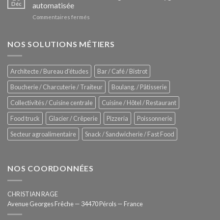
Le
Déc
automatisée
vitrines
nouveau
à
sur
Commentaires fermés
four
glaces
ZUMEX
d’avant
–
garde
Zitrux
NOS SOLUTIONS MÉTIERS
de
Sanitising
Rational
Process
–
Architecte / Bureau d'études
Bar / Café / Bistrot
Hygiène
totale
Boucherie / Charcuterie / Traiteur
Boulang. / Pâtisserie
automatisée
Collectivités / Cuisine centrale
Cuisine / Hôtel / Restaurant
Food truck
Glacier / Crêperie
Pizzeria
Poissonnerie
Secteur agroalimentaire
Snack / Sandwicherie / Fast Food
NOS COORDONNÉES
CHRISTIAN RAGE
Avenue Georges Frêche — 34470 Pérols — France