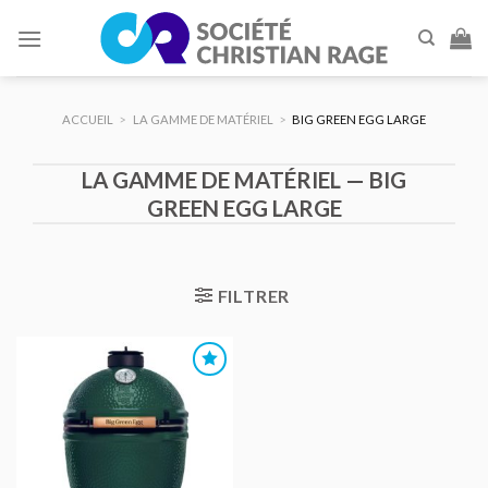
Skip
to
content
ACCUEIL
>
LA GAMME DE MATÉRIEL
>
BIG GREEN EGG LARGE
LA GAMME DE MATÉRIEL — BIG
GREEN EGG LARGE
FILTRER
AJOUTER
AU DEVIS