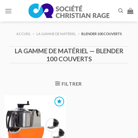
Skip
to
content
ACCUEIL
>
LA GAMME DE MATÉRIEL
>
BLENDER 100 COUVERTS
LA GAMME DE MATÉRIEL — BLENDER
100 COUVERTS
FILTRER
AJOUTER
AU DEVIS