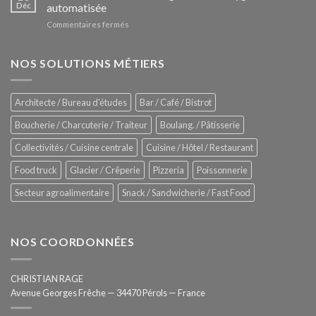
Le
Déc
automatisée
vitrines
nouveau
à
sur
Commentaires fermés
four
glaces
ZUMEX
d’avant
–
garde
Zitrux
NOS SOLUTIONS MÉTIERS
de
Sanitising
Rational
Process
–
Architecte / Bureau d'études
Bar / Café / Bistrot
Hygiène
totale
Boucherie / Charcuterie / Traiteur
Boulang. / Pâtisserie
automatisée
Collectivités / Cuisine centrale
Cuisine / Hôtel / Restaurant
Food truck
Glacier / Crêperie
Pizzeria
Poissonnerie
Secteur agroalimentaire
Snack / Sandwicherie / Fast Food
NOS COORDONNÉES
CHRISTIAN RAGE
Avenue Georges Frêche — 34470 Pérols — France