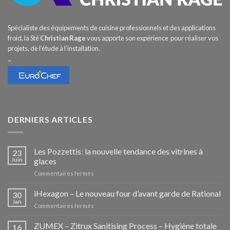
Spécialiste des équipements de cuisine professionnels et des applications
froid, la Sté
Christian Rage
vous apporte son expérience pour réaliser vos
projets, de l’étude à l’installation.
–
DERNIERS ARTICLES
Les Pozzettis: la nouvelle tendance des vitrines à
23
Juin
glaces
sur
Commentaires fermés
Les
Pozzettis:
iHexagon – Le nouveau four d’avant garde de Rational
30
la
Jan
sur
Commentaires fermés
nouvelle
iHexagon
tendance
–
ZUMEX – Zitrux Sanitising Process – Hygiène totale
des
16