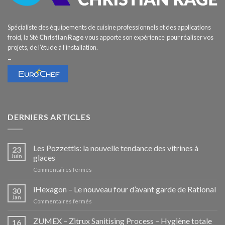
Spécialiste des équipements de cuisine professionnels et des applications
froid, la Sté
Christian Rage
vous apporte son expérience pour réaliser vos
projets, de l’étude à l’installation.
–
DERNIERS ARTICLES
Les Pozzettis: la nouvelle tendance des vitrines à
23
Juin
glaces
sur
Commentaires fermés
Les
Pozzettis:
iHexagon – Le nouveau four d’avant garde de Rational
30
la
Jan
sur
Commentaires fermés
nouvelle
iHexagon
tendance
–
ZUMEX – Zitrux Sanitising Process – Hygiène totale
des
16