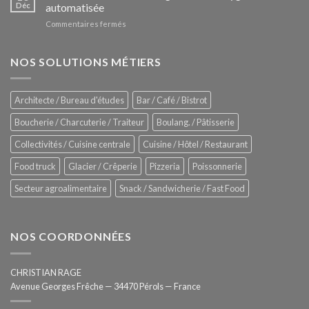
Le
Déc
automatisée
vitrines
nouveau
à
sur
Commentaires fermés
four
glaces
ZUMEX
d’avant
–
garde
Zitrux
NOS SOLUTIONS MÉTIERS
de
Sanitising
Rational
Process
–
Architecte / Bureau d'études
Bar / Café / Bistrot
Hygiène
totale
Boucherie / Charcuterie / Traiteur
Boulang. / Pâtisserie
automatisée
Collectivités / Cuisine centrale
Cuisine / Hôtel / Restaurant
Food truck
Glacier / Crêperie
Pizzeria
Poissonnerie
Secteur agroalimentaire
Snack / Sandwicherie / Fast Food
NOS COORDONNÉES
CHRISTIAN RAGE
Avenue Georges Frêche — 34470 Pérols — France