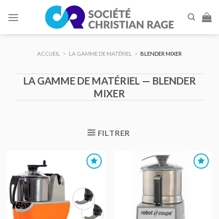
Skip
to
content
ACCUEIL
>
LA GAMME DE MATÉRIEL
>
BLENDER MIXER
LA GAMME DE MATÉRIEL — BLENDER
MIXER
FILTRER
AJOUTER
AJOUTER
AU DEVIS
AU DEVIS