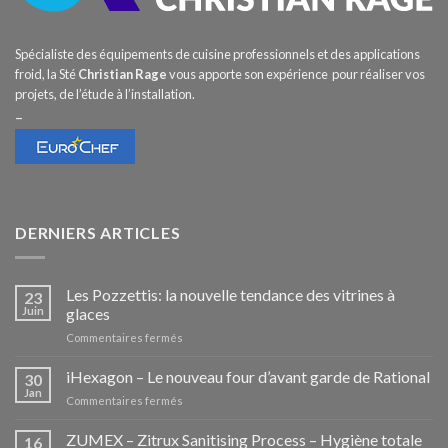
Spécialiste des équipements de cuisine professionnels et des applications
froid, la Sté
Christian Rage
vous apporte son expérience pour réaliser vos
projets, de l’étude à l’installation.
–
DERNIERS ARTICLES
Les Pozzettis: la nouvelle tendance des vitrines à
23
Juin
glaces
sur
Commentaires fermés
Les
Pozzettis:
iHexagon – Le nouveau four d’avant garde de Rational
30
la
Jan
sur
Commentaires fermés
nouvelle
iHexagon
tendance
–
ZUMEX – Zitrux Sanitising Process – Hygiène totale
des
16