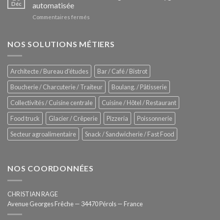
Le
Déc
automatisée
vitrines
nouveau
à
sur
Commentaires fermés
four
glaces
ZUMEX
d’avant
–
garde
Zitrux
NOS SOLUTIONS MÉTIERS
de
Sanitising
Rational
Process
–
Architecte / Bureau d'études
Bar / Café / Bistrot
Hygiène
totale
Boucherie / Charcuterie / Traiteur
Boulang. / Pâtisserie
automatisée
Collectivités / Cuisine centrale
Cuisine / Hôtel / Restaurant
Food truck
Glacier / Crêperie
Pizzeria
Poissonnerie
Secteur agroalimentaire
Snack / Sandwicherie / Fast Food
NOS COORDONNÉES
CHRISTIAN RAGE
Avenue Georges Frêche — 34470 Pérols — France