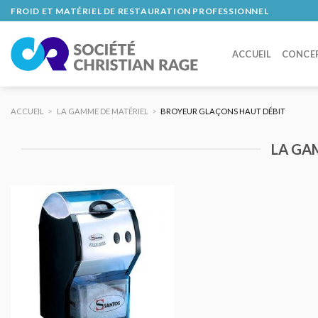
Skip
FROID ET MATÉRIEL DE RESTAURATION PROFESSIONNEL
to
content
ACCUEIL
CONCE
ACCUEIL
>
LA GAMME DE MATÉRIEL
>
BROYEUR GLAÇONS HAUT DÉBIT
LA GA
AJOUTER
AU DEVIS