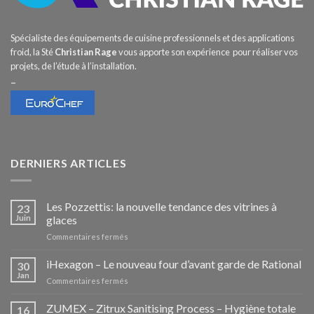
Spécialiste des équipements de cuisine professionnels et des applications
froid, la Sté
Christian Rage
vous apporte son expérience pour réaliser vos
projets, de l’étude à l’installation.
–
DERNIERS ARTICLES
Les Pozzettis: la nouvelle tendance des vitrines à
23
Juin
glaces
sur
Commentaires fermés
Les
Pozzettis:
iHexagon – Le nouveau four d’avant garde de Rational
30
la
Jan
sur
Commentaires fermés
nouvelle
iHexagon
tendance
–
ZUMEX – Zitrux Sanitising Process – Hygiène totale
des
16