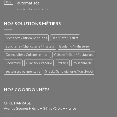
Le
Déc
automatisée
vitrines
nouveau
à
sur
Commentaires fermés
four
glaces
ZUMEX
d’avant
–
garde
Zitrux
NOS SOLUTIONS MÉTIERS
de
Sanitising
Rational
Process
–
Architecte / Bureau d'études
Bar / Café / Bistrot
Hygiène
totale
Boucherie / Charcuterie / Traiteur
Boulang. / Pâtisserie
automatisée
Collectivités / Cuisine centrale
Cuisine / Hôtel / Restaurant
Food truck
Glacier / Crêperie
Pizzeria
Poissonnerie
Secteur agroalimentaire
Snack / Sandwicherie / Fast Food
NOS COORDONNÉES
CHRISTIAN RAGE
Avenue Georges Frêche — 34470 Pérols — France