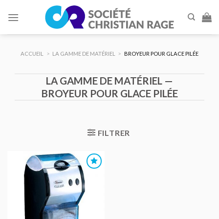
Skip
to
content
ACCUEIL
>
LA GAMME DE MATÉRIEL
>
BROYEUR POUR GLACE PILÉE
LA GAMME DE MATÉRIEL —
BROYEUR POUR GLACE PILÉE
FILTRER
AJOUTER
AU DEVIS