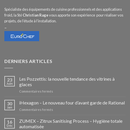
Spécialiste des équipements de cuisine professionnels et des applications
froid, la Sté
Christian Rage
vous apporte son expérience pour réaliser vos
projets, de l’étude à l’installation.
–
DERNIERS ARTICLES
Les Pozzettis: la nouvelle tendance des vitrines à
23
Juin
glaces
sur
Commentaires fermés
Les
Pozzettis:
iHexagon – Le nouveau four d’avant garde de Rational
30
la
Jan
sur
Commentaires fermés
nouvelle
iHexagon
tendance
–
ZUMEX – Zitrux Sanitising Process – Hygiène totale
des
16
Le
Déc
automatisée
vitrines
nouveau