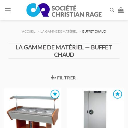
Skip
to
content
ACCUEIL
>
LA GAMME DE MATÉRIEL
>
BUFFET CHAUD
LA GAMME DE MATÉRIEL — BUFFET
CHAUD
FILTRER
AJOUTER
AJOUTER
AU DEVIS
AU DEVIS