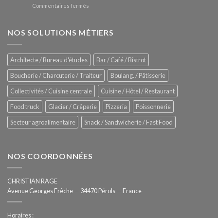
à
sur
Commentaires fermés
four
glaces
ZUMEX
d’avant
–
garde
Zitrux
NOS SOLUTIONS MÉTIERS
de
Sanitising
Rational
Process
–
Architecte / Bureau d'études
Bar / Café / Bistrot
Hygiène
totale
Boucherie / Charcuterie / Traiteur
Boulang. / Pâtisserie
automatisée
Collectivités / Cuisine centrale
Cuisine / Hôtel / Restaurant
Food truck
Glacier / Crêperie
Pizzeria
Poissonnerie
Secteur agroalimentaire
Snack / Sandwicherie / Fast Food
NOS COORDONNÉES
CHRISTIAN RAGE
Avenue Georges Frêche — 34470 Pérols — France
Horaires :