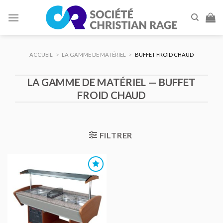
Skip
to
content
ACCUEIL
>
LA GAMME DE MATÉRIEL
>
BUFFET FROID CHAUD
LA GAMME DE MATÉRIEL — BUFFET
FROID CHAUD
FILTRER
AJOUTER
AU DEVIS