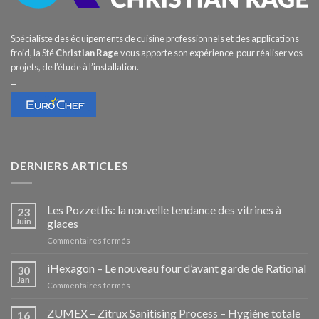
Spécialiste des équipements de cuisine professionnels et des applications
froid, la Sté
Christian Rage
vous apporte son expérience pour réaliser vos
projets, de l’étude à l’installation.
–
DERNIERS ARTICLES
Les Pozzettis: la nouvelle tendance des vitrines à
23
Juin
glaces
sur
Commentaires fermés
Les
Pozzettis:
iHexagon – Le nouveau four d’avant garde de Rational
30
la
Jan
sur
Commentaires fermés
nouvelle
iHexagon
tendance
–
ZUMEX – Zitrux Sanitising Process – Hygiène totale
des
16