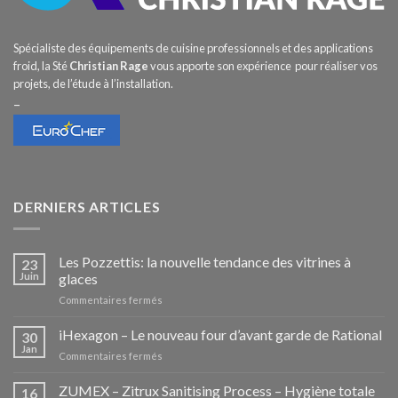
Spécialiste des équipements de cuisine professionnels et des applications
froid, la Sté
Christian Rage
vous apporte son expérience pour réaliser vos
projets, de l’étude à l’installation.
–
DERNIERS ARTICLES
Les Pozzettis: la nouvelle tendance des vitrines à
23
Juin
glaces
sur
Commentaires fermés
Les
Pozzettis:
iHexagon – Le nouveau four d’avant garde de Rational
30
la
Jan
sur
Commentaires fermés
nouvelle
iHexagon
tendance
–
ZUMEX – Zitrux Sanitising Process – Hygiène totale
des
16