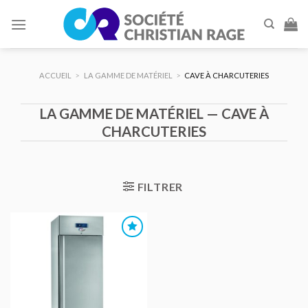
Skip
to
content
ACCUEIL
>
LA GAMME DE MATÉRIEL
>
CAVE À CHARCUTERIES
LA GAMME DE MATÉRIEL — CAVE À
CHARCUTERIES
FILTRER
AJOUTER
AU DEVIS