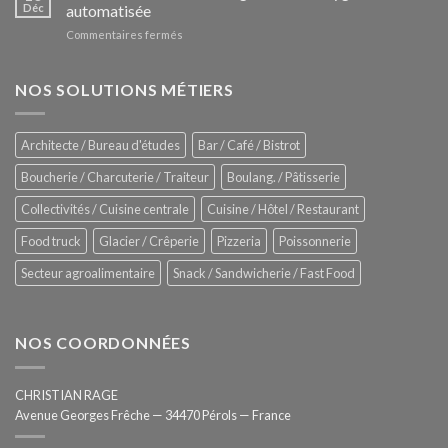
Le
Déc
automatisée
vitrines
nouveau
à
sur
Commentaires fermés
four
glaces
ZUMEX
d’avant
–
garde
Zitrux
NOS SOLUTIONS MÉTIERS
de
Sanitising
Rational
Process
–
Architecte / Bureau d'études
Bar / Café / Bistrot
Hygiène
totale
Boucherie / Charcuterie / Traiteur
Boulang. / Pâtisserie
automatisée
Collectivités / Cuisine centrale
Cuisine / Hôtel / Restaurant
Food truck
Glacier / Crêperie
Pizzeria
Poissonnerie
Secteur agroalimentaire
Snack / Sandwicherie / Fast Food
NOS COORDONNÉES
CHRISTIAN RAGE
Avenue Georges Frêche — 34470 Pérols — France