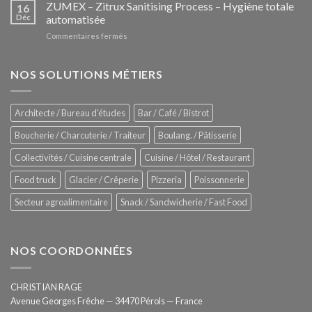
–
ZUMEX – Zitrux Sanitising Process – Hygiène totale
des
16
Le
Déc
automatisée
vitrines
nouveau
à
sur
Commentaires fermés
four
glaces
ZUMEX
d’avant
–
garde
Zitrux
NOS SOLUTIONS MÉTIERS
de
Sanitising
Rational
Process
–
Architecte / Bureau d'études
Bar / Café / Bistrot
Hygiène
totale
Boucherie / Charcuterie / Traiteur
Boulang. / Pâtisserie
automatisée
Collectivités / Cuisine centrale
Cuisine / Hôtel / Restaurant
Food truck
Glacier / Crêperie
Pizzeria
Poissonnerie
Secteur agroalimentaire
Snack / Sandwicherie / Fast Food
NOS COORDONNÉES
CHRISTIAN RAGE
Avenue Georges Frêche — 34470 Pérols — France