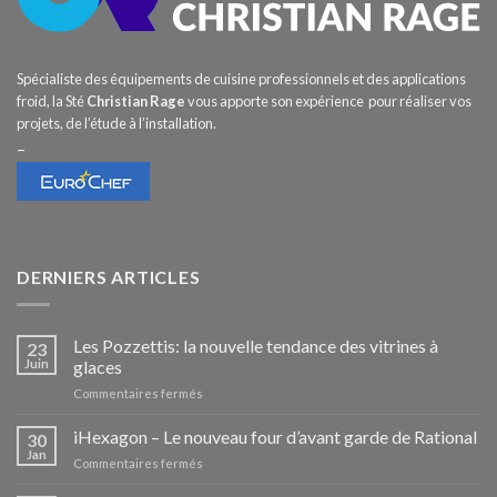
Spécialiste des équipements de cuisine professionnels et des applications
froid, la Sté
Christian Rage
vous apporte son expérience pour réaliser vos
projets, de l’étude à l’installation.
–
DERNIERS ARTICLES
Les Pozzettis: la nouvelle tendance des vitrines à
23
Juin
glaces
sur
Commentaires fermés
Les
Pozzettis:
iHexagon – Le nouveau four d’avant garde de Rational
30
la
Jan
sur
Commentaires fermés
nouvelle
iHexagon
tendance