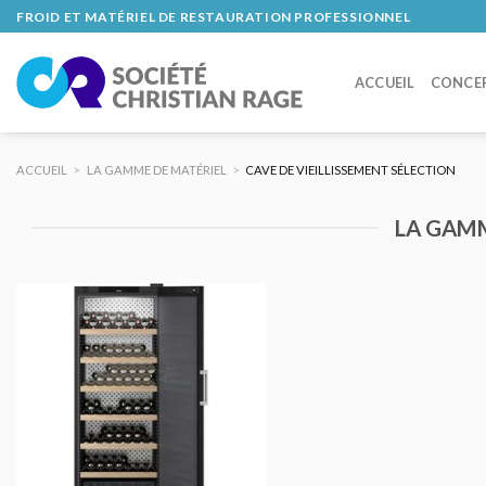
Skip
FROID ET MATÉRIEL DE RESTAURATION PROFESSIONNEL
to
content
ACCUEIL
CONCE
ACCUEIL
>
LA GAMME DE MATÉRIEL
>
CAVE DE VIEILLISSEMENT SÉLECTION
LA GAMM
AJOUTER
AU DEVIS