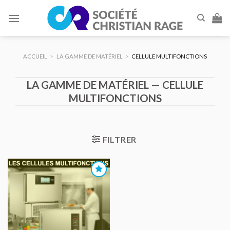
Skip
to
content
ACCUEIL
>
LA GAMME DE MATÉRIEL
>
CELLULE MULTIFONCTIONS
LA GAMME DE MATÉRIEL — CELLULE
MULTIFONCTIONS
FILTRER
AJOUTER
AU DEVIS