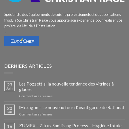
Spécialiste des équipements de cuisine professionnels et des applications
froid, la Sté
Christian Rage
vous apporte son expérience pour réaliser vos
projets, de l’étude à l’installation.
–
DERNIERS ARTICLES
Les Pozzettis: la nouvelle tendance des vitrines à
23
Juin
glaces
sur
Commentaires fermés
Les
Pozzettis:
iHexagon – Le nouveau four d’avant garde de Rational
30
la
Jan
sur
Commentaires fermés
nouvelle
iHexagon
tendance
–
ZUMEX – Zitrux Sanitising Process – Hygiène totale
des
16
Le