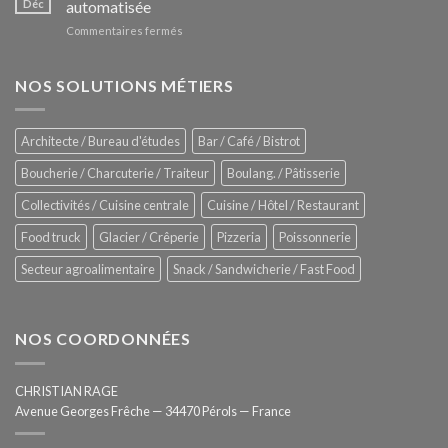
Déc
automatisée
vitrines
nouveau
à
sur
Commentaires fermés
four
glaces
ZUMEX
d’avant
–
garde
Zitrux
NOS SOLUTIONS MÉTIERS
de
Sanitising
Rational
Process
–
Architecte / Bureau d'études
Bar / Café / Bistrot
Hygiène
totale
Boucherie / Charcuterie / Traiteur
Boulang. / Pâtisserie
automatisée
Collectivités / Cuisine centrale
Cuisine / Hôtel / Restaurant
Food truck
Glacier / Crêperie
Pizzeria
Poissonnerie
Secteur agroalimentaire
Snack / Sandwicherie / Fast Food
NOS COORDONNÉES
CHRISTIAN RAGE
Avenue Georges Frêche — 34470 Pérols — France