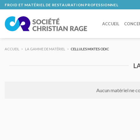
Skip
FROID ET MATÉRIEL DE RESTAURATION PROFESSIONNEL
to
content
ACCUEIL
CONCE
ACCUEIL
>
LA GAMME DE MATÉRIEL
>
CELLULES MIXTES ODIC
L
Aucun matériel ne co