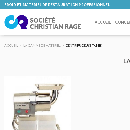
Skip
FROID ET MATÉRIEL DE RESTAURATION PROFESSIONNEL
to
content
ACCUEIL
CONCE
ACCUEIL
>
LA GAMME DE MATÉRIEL
>
CENTRIFUGEUSE TAMIS
L
AJOUTER
AU DEVIS