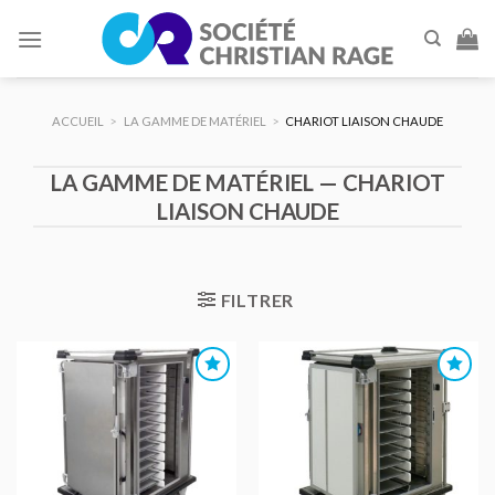
Skip
to
content
ACCUEIL
>
LA GAMME DE MATÉRIEL
>
CHARIOT LIAISON CHAUDE
LA GAMME DE MATÉRIEL — CHARIOT
LIAISON CHAUDE
FILTRER
AJOUTER
AJOUTER
AU DEVIS
AU DEVIS