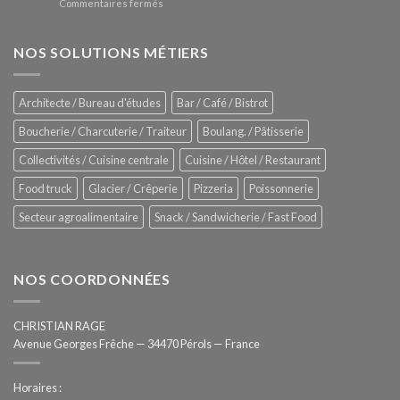
sur
Commentaires fermés
four
glaces
ZUMEX
d’avant
–
garde
Zitrux
NOS SOLUTIONS MÉTIERS
de
Sanitising
Rational
Process
–
Architecte / Bureau d'études
Bar / Café / Bistrot
Hygiène
totale
Boucherie / Charcuterie / Traiteur
Boulang. / Pâtisserie
automatisée
Collectivités / Cuisine centrale
Cuisine / Hôtel / Restaurant
Food truck
Glacier / Crêperie
Pizzeria
Poissonnerie
Secteur agroalimentaire
Snack / Sandwicherie / Fast Food
NOS COORDONNÉES
CHRISTIAN RAGE
Avenue Georges Frêche — 34470 Pérols — France
Horaires :