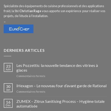
Spécialiste des équipements de cuisine professionnels et des applications
froid, la Sté
Christian Rage
vous apporte son expérience pour réaliser vos
projets, de l’étude à l’installation.
–
DERNIERS ARTICLES
Les Pozzettis: la nouvelle tendance des vitrines à
23
Juin
glaces
sur
Commentaires fermés
Les
Pozzettis:
iHexagon – Le nouveau four d’avant garde de Rational
30
la
Jan
sur
Commentaires fermés
nouvelle
iHexagon
tendance
–
ZUMEX – Zitrux Sanitising Process – Hygiène totale
des
16
Le
Déc
automatisée
vitrines
nouveau
à