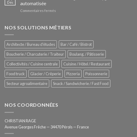
Le
Déc
automatisée
vitrines
nouveau
à
sur
Commentaires fermés
four
glaces
ZUMEX
d’avant
–
garde
Zitrux
NOS SOLUTIONS MÉTIERS
de
Sanitising
Rational
Process
–
Architecte / Bureau d'études
Bar / Café / Bistrot
Hygiène
totale
Boucherie / Charcuterie / Traiteur
Boulang. / Pâtisserie
automatisée
Collectivités / Cuisine centrale
Cuisine / Hôtel / Restaurant
Food truck
Glacier / Crêperie
Pizzeria
Poissonnerie
Secteur agroalimentaire
Snack / Sandwicherie / Fast Food
NOS COORDONNÉES
CHRISTIAN RAGE
Avenue Georges Frêche — 34470 Pérols — France