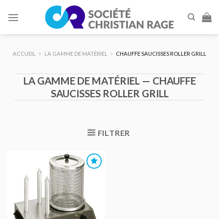
Skip
to
content
ACCUEIL
>
LA GAMME DE MATÉRIEL
>
CHAUFFE SAUCISSES ROLLER GRILL
LA GAMME DE MATÉRIEL — CHAUFFE
SAUCISSES ROLLER GRILL
FILTRER
AJOUTER
AU DEVIS