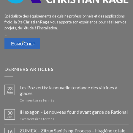
Spécialiste des équipements de cuisine professionnels et des applications
froid, la Sté
Christian Rage
vous apporte son expérience pour réaliser vos
projets, de l’étude à l’installation.
–
DERNIERS ARTICLES
Les Pozzettis: la nouvelle tendance des vitrines à
23
Juin
glaces
sur
Commentaires fermés
Les
Pozzettis:
iHexagon – Le nouveau four d’avant garde de Rational
30
la
Jan
sur
Commentaires fermés
nouvelle
iHexagon
tendance
–
ZUMEX – Zitrux Sanitising Process – Hygiène totale
des
16