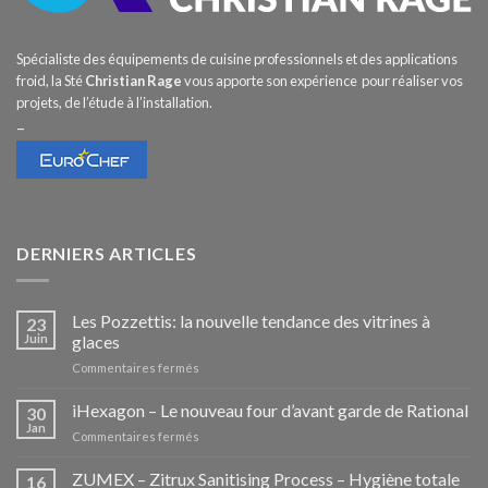
Spécialiste des équipements de cuisine professionnels et des applications
froid, la Sté
Christian Rage
vous apporte son expérience pour réaliser vos
projets, de l’étude à l’installation.
–
DERNIERS ARTICLES
Les Pozzettis: la nouvelle tendance des vitrines à
23
Juin
glaces
sur
Commentaires fermés
Les
Pozzettis:
iHexagon – Le nouveau four d’avant garde de Rational
30
la
Jan
sur
Commentaires fermés
nouvelle
iHexagon
tendance
–
ZUMEX – Zitrux Sanitising Process – Hygiène totale
des
16