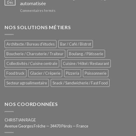
Le
Déc
automatisée
vitrines
nouveau
à
sur
Commentaires fermés
four
glaces
ZUMEX
d’avant
–
garde
Zitrux
NOS SOLUTIONS MÉTIERS
de
Sanitising
Rational
Process
–
Architecte / Bureau d'études
Bar / Café / Bistrot
Hygiène
totale
Boucherie / Charcuterie / Traiteur
Boulang. / Pâtisserie
automatisée
Collectivités / Cuisine centrale
Cuisine / Hôtel / Restaurant
Food truck
Glacier / Crêperie
Pizzeria
Poissonnerie
Secteur agroalimentaire
Snack / Sandwicherie / Fast Food
NOS COORDONNÉES
CHRISTIAN RAGE
Avenue Georges Frêche — 34470 Pérols — France