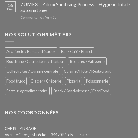
–
ZUMEX – Zitrux Sanitising Process – Hygiène totale
des
16
Le
Déc
automatisée
vitrines
nouveau
à
sur
Commentaires fermés
four
glaces
ZUMEX
d’avant
–
garde
Zitrux
NOS SOLUTIONS MÉTIERS
de
Sanitising
Rational
Process
–
Architecte / Bureau d'études
Bar / Café / Bistrot
Hygiène
totale
Boucherie / Charcuterie / Traiteur
Boulang. / Pâtisserie
automatisée
Collectivités / Cuisine centrale
Cuisine / Hôtel / Restaurant
Food truck
Glacier / Crêperie
Pizzeria
Poissonnerie
Secteur agroalimentaire
Snack / Sandwicherie / Fast Food
NOS COORDONNÉES
CHRISTIAN RAGE
Avenue Georges Frêche — 34470 Pérols — France