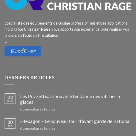
Spécialiste des équipements de cuisine professionnels et des applications
froid, la Sté
Christian Rage
vous apporte son expérience pour réaliser vos
projets, de l’étude à l’installation.
–
DERNIERS ARTICLES
Les Pozzettis: la nouvelle tendance des vitrines à
23
Juin
glaces
sur
Commentaires fermés
Les
Pozzettis:
iHexagon – Le nouveau four d’avant garde de Rational
30
la
Jan
sur
Commentaires fermés
nouvelle
iHexagon
tendance