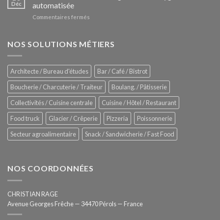
Le
Déc
automatisée
vitrines
nouveau
à
sur
Commentaires fermés
four
glaces
ZUMEX
d’avant
–
garde
Zitrux
NOS SOLUTIONS MÉTIERS
de
Sanitising
Rational
Process
–
Architecte / Bureau d'études
Bar / Café / Bistrot
Hygiène
totale
Boucherie / Charcuterie / Traiteur
Boulang. / Pâtisserie
automatisée
Collectivités / Cuisine centrale
Cuisine / Hôtel / Restaurant
Food truck
Glacier / Crêperie
Pizzeria
Poissonnerie
Secteur agroalimentaire
Snack / Sandwicherie / Fast Food
NOS COORDONNÉES
CHRISTIAN RAGE
Avenue Georges Frêche — 34470 Pérols — France