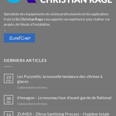
Spécialiste des équipements de cuisine professionnels et des applications
froid, la Sté
Christian Rage
vous apporte son expérience pour réaliser vos
projets, de l’étude à l’installation.
–
DERNIERS ARTICLES
Les Pozzettis: la nouvelle tendance des vitrines à
23
Juin
glaces
sur
Commentaires fermés
Les
Pozzettis:
iHexagon – Le nouveau four d’avant garde de Rational
30
la
Jan
sur
Commentaires fermés
nouvelle
iHexagon
tendance
–
ZUMEX – Zitrux Sanitising Process – Hygiène totale
des
16