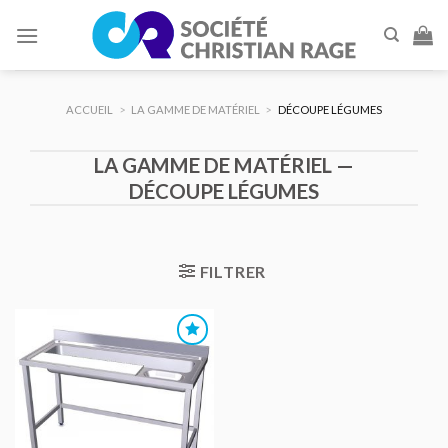
Skip
to
content
ACCUEIL
>
LA GAMME DE MATÉRIEL
>
DÉCOUPE LÉGUMES
LA GAMME DE MATÉRIEL —
DÉCOUPE LÉGUMES
FILTRER
AJOUTER
AU DEVIS