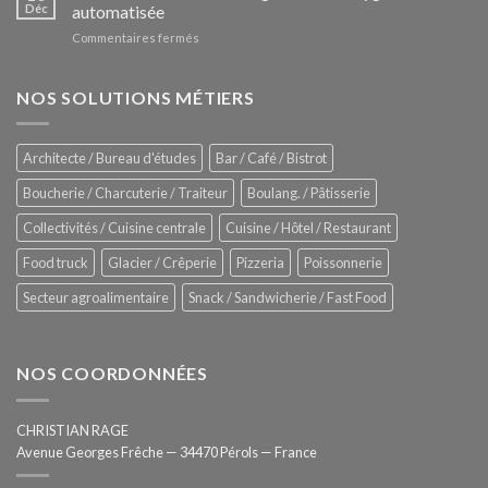
Le
Déc
automatisée
vitrines
nouveau
à
sur
Commentaires fermés
four
glaces
ZUMEX
d’avant
–
garde
Zitrux
NOS SOLUTIONS MÉTIERS
de
Sanitising
Rational
Process
–
Architecte / Bureau d'études
Bar / Café / Bistrot
Hygiène
totale
Boucherie / Charcuterie / Traiteur
Boulang. / Pâtisserie
automatisée
Collectivités / Cuisine centrale
Cuisine / Hôtel / Restaurant
Food truck
Glacier / Crêperie
Pizzeria
Poissonnerie
Secteur agroalimentaire
Snack / Sandwicherie / Fast Food
NOS COORDONNÉES
CHRISTIAN RAGE
Avenue Georges Frêche — 34470 Pérols — France