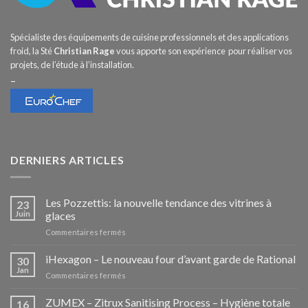
Spécialiste des équipements de cuisine professionnels et des applications
froid, la Sté
Christian Rage
vous apporte son expérience pour réaliser vos
projets, de l’étude à l’installation.
–
DERNIERS ARTICLES
Les Pozzettis: la nouvelle tendance des vitrines à
23
Juin
glaces
sur
Commentaires fermés
Les
Pozzettis:
iHexagon – Le nouveau four d’avant garde de Rational
30
la
Jan
sur
Commentaires fermés
nouvelle
iHexagon
tendance
–
ZUMEX – Zitrux Sanitising Process – Hygiène totale
des
16