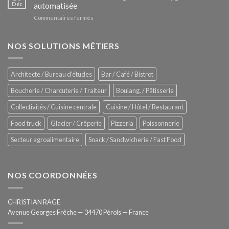
Le
Déc
automatisée
vitrines
nouveau
à
sur
Commentaires fermés
four
glaces
ZUMEX
d’avant
–
garde
Zitrux
NOS SOLUTIONS MÉTIERS
de
Sanitising
Rational
Process
–
Architecte / Bureau d'études
Bar / Café / Bistrot
Hygiène
totale
Boucherie / Charcuterie / Traiteur
Boulang. / Pâtisserie
automatisée
Collectivités / Cuisine centrale
Cuisine / Hôtel / Restaurant
Food truck
Glacier / Crêperie
Pizzeria
Poissonnerie
Secteur agroalimentaire
Snack / Sandwicherie / Fast Food
NOS COORDONNÉES
CHRISTIAN RAGE
Avenue Georges Frêche — 34470 Pérols — France