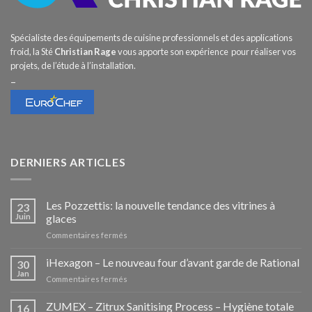
Spécialiste des équipements de cuisine professionnels et des applications
froid, la Sté
Christian Rage
vous apporte son expérience pour réaliser vos
projets, de l’étude à l’installation.
–
DERNIERS ARTICLES
Les Pozzettis: la nouvelle tendance des vitrines à
23
Juin
glaces
sur
Commentaires fermés
Les
Pozzettis:
iHexagon – Le nouveau four d’avant garde de Rational
30
la
Jan
sur
Commentaires fermés
nouvelle
iHexagon
tendance
–
ZUMEX – Zitrux Sanitising Process – Hygiène totale
des
16