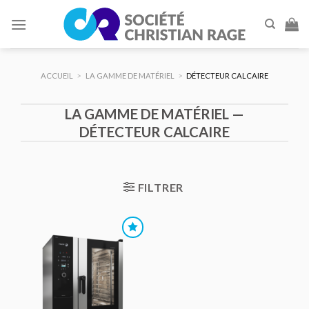
Skip
to
content
ACCUEIL
>
LA GAMME DE MATÉRIEL
>
DÉTECTEUR CALCAIRE
LA GAMME DE MATÉRIEL —
DÉTECTEUR CALCAIRE
FILTRER
AJOUTER
AU DEVIS