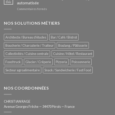
Le
Déc
automatisée
vitrines
nouveau
à
sur
Commentaires fermés
four
glaces
ZUMEX
d’avant
–
garde
Zitrux
NOS SOLUTIONS MÉTIERS
de
Sanitising
Rational
Process
–
Architecte / Bureau d'études
Bar / Café / Bistrot
Hygiène
totale
Boucherie / Charcuterie / Traiteur
Boulang. / Pâtisserie
automatisée
Collectivités / Cuisine centrale
Cuisine / Hôtel / Restaurant
Food truck
Glacier / Crêperie
Pizzeria
Poissonnerie
Secteur agroalimentaire
Snack / Sandwicherie / Fast Food
NOS COORDONNÉES
CHRISTIAN RAGE
Avenue Georges Frêche — 34470 Pérols — France