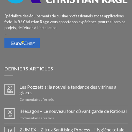
Spécialiste des équipements de cuisine professionnels et des applications
froid, la Sté
Christian Rage
vous apporte son expérience pour réaliser vos
projets, de l’étude à l’installation.
–
DERNIERS ARTICLES
Les Pozzettis: la nouvelle tendance des vitrines à
23
Juin
glaces
sur
Commentaires fermés
Les
Pozzettis:
iHexagon – Le nouveau four d’avant garde de Rational
30
la
Jan
sur
Commentaires fermés
nouvelle
iHexagon
tendance
–
ZUMEX – Zitrux Sanitising Process – Hygiène totale
des
16