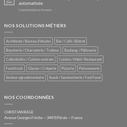
Le
Déc
automatisée
vitrines
nouveau
à
sur
Commentaires fermés
four
glaces
ZUMEX
d’avant
–
garde
Zitrux
NOS SOLUTIONS MÉTIERS
de
Sanitising
Rational
Process
–
Architecte / Bureau d'études
Bar / Café / Bistrot
Hygiène
totale
Boucherie / Charcuterie / Traiteur
Boulang. / Pâtisserie
automatisée
Collectivités / Cuisine centrale
Cuisine / Hôtel / Restaurant
Food truck
Glacier / Crêperie
Pizzeria
Poissonnerie
Secteur agroalimentaire
Snack / Sandwicherie / Fast Food
NOS COORDONNÉES
CHRISTIAN RAGE
Avenue Georges Frêche — 34470 Pérols — France