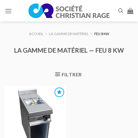
Skip
to
content
ACCUEIL
>
LA GAMME DE MATÉRIEL
>
FEU 8 KW
LA GAMME DE MATÉRIEL — FEU 8 KW
FILTRER
AJOUTER
AU DEVIS