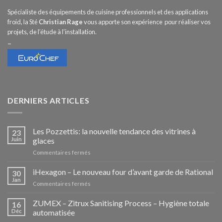
Spécialiste des équipements de cuisine professionnels et des applications
froid, la Sté
Christian Rage
vous apporte son expérience pour réaliser vos
projets, de l’étude à l’installation.
–
DERNIERS ARTICLES
Les Pozzettis: la nouvelle tendance des vitrines à
23
Juin
glaces
sur
Commentaires fermés
Les
Pozzettis:
iHexagon – Le nouveau four d’avant garde de Rational
30
la
Jan
sur
Commentaires fermés
nouvelle
iHexagon
tendance
–
ZUMEX – Zitrux Sanitising Process – Hygiène totale
des
16
Le
Déc
automatisée
vitrines
nouveau
à