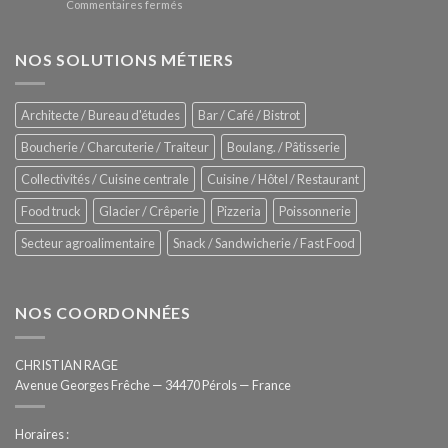
sur
Commentaires fermés
four
glaces
ZUMEX
d’avant
–
garde
Zitrux
NOS SOLUTIONS MÉTIERS
de
Sanitising
Rational
Process
–
Architecte / Bureau d'études
Bar / Café / Bistrot
Hygiène
totale
Boucherie / Charcuterie / Traiteur
Boulang. / Pâtisserie
automatisée
Collectivités / Cuisine centrale
Cuisine / Hôtel / Restaurant
Food truck
Glacier / Crêperie
Pizzeria
Poissonnerie
Secteur agroalimentaire
Snack / Sandwicherie / Fast Food
NOS COORDONNÉES
CHRISTIAN RAGE
Avenue Georges Frêche — 34470 Pérols — France
Horaires :