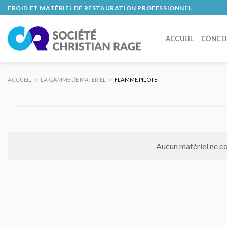
Skip
FROID ET MATÉRIEL DE RESTAURATION PROFESSIONNEL
to
content
ACCUEIL
CONCE
ACCUEIL
>
LA GAMME DE MATÉRIEL
>
FLAMME PILOTE
Aucun matériel ne co