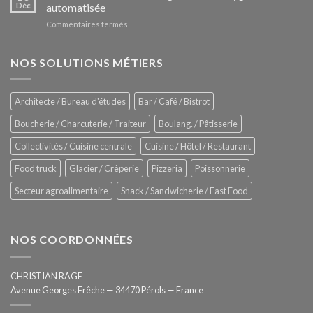
Le
Déc
automatisée
vitrines
nouveau
à
sur
Commentaires fermés
four
glaces
ZUMEX
d’avant
–
garde
Zitrux
NOS SOLUTIONS MÉTIERS
de
Sanitising
Rational
Process
–
Architecte / Bureau d'études
Bar / Café / Bistrot
Hygiène
totale
Boucherie / Charcuterie / Traiteur
Boulang. / Pâtisserie
automatisée
Collectivités / Cuisine centrale
Cuisine / Hôtel / Restaurant
Food truck
Glacier / Crêperie
Pizzeria
Poissonnerie
Secteur agroalimentaire
Snack / Sandwicherie / Fast Food
NOS COORDONNÉES
CHRISTIAN RAGE
Avenue Georges Frêche — 34470 Pérols — France