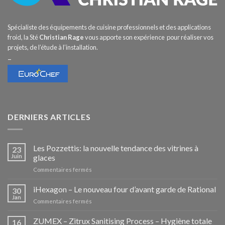
Spécialiste des équipements de cuisine professionnels et des applications
froid, la Sté
Christian Rage
vous apporte son expérience pour réaliser vos
projets, de l’étude à l’installation.
–
DERNIERS ARTICLES
Les Pozzettis: la nouvelle tendance des vitrines à
23
Juin
glaces
sur
Commentaires fermés
Les
Pozzettis:
iHexagon – Le nouveau four d’avant garde de Rational
30
la
Jan
sur
Commentaires fermés
nouvelle
iHexagon
tendance
–
ZUMEX – Zitrux Sanitising Process – Hygiène totale
des
16