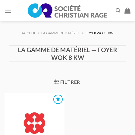
Skip
to
content
ACCUEIL
>
LA GAMME DE MATÉRIEL
>
FOYER WOK 8 KW
LA GAMME DE MATÉRIEL — FOYER
WOK 8 KW
FILTRER
AJOUTER
AU DEVIS