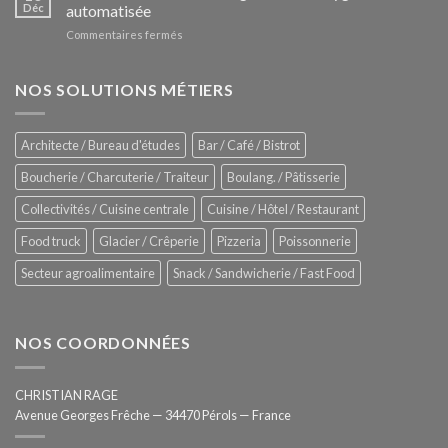
Le
Déc
automatisée
vitrines
nouveau
à
sur
Commentaires fermés
four
glaces
ZUMEX
d’avant
–
garde
Zitrux
NOS SOLUTIONS MÉTIERS
de
Sanitising
Rational
Process
–
Architecte / Bureau d'études
Bar / Café / Bistrot
Hygiène
totale
Boucherie / Charcuterie / Traiteur
Boulang. / Pâtisserie
automatisée
Collectivités / Cuisine centrale
Cuisine / Hôtel / Restaurant
Food truck
Glacier / Crêperie
Pizzeria
Poissonnerie
Secteur agroalimentaire
Snack / Sandwicherie / Fast Food
NOS COORDONNÉES
CHRISTIAN RAGE
Avenue Georges Frêche — 34470 Pérols — France