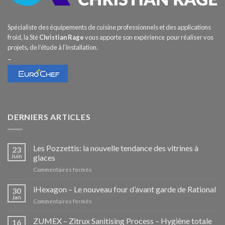
Spécialiste des équipements de cuisine professionnels et des applications
froid, la Sté
Christian Rage
vous apporte son expérience pour réaliser vos
projets, de l’étude à l’installation.
–
DERNIERS ARTICLES
Les Pozzettis: la nouvelle tendance des vitrines à
23
Juin
glaces
sur
Commentaires fermés
Les
Pozzettis:
iHexagon – Le nouveau four d’avant garde de Rational
30
la
Jan
sur
Commentaires fermés
nouvelle
iHexagon
tendance
–
ZUMEX – Zitrux Sanitising Process – Hygiène totale
des
16