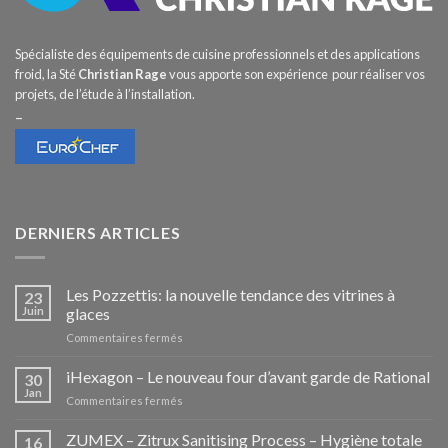
Spécialiste des équipements de cuisine professionnels et des applications
froid, la Sté
Christian Rage
vous apporte son expérience pour réaliser vos
projets, de l’étude à l’installation.
–
DERNIERS ARTICLES
Les Pozzettis: la nouvelle tendance des vitrines à
23
Juin
glaces
sur
Commentaires fermés
Les
Pozzettis:
iHexagon – Le nouveau four d’avant garde de Rational
30
la
Jan
sur
Commentaires fermés
nouvelle
iHexagon
tendance
–
ZUMEX – Zitrux Sanitising Process – Hygiène totale
des
16