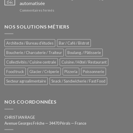
Le
Déc
automatisée
vitrines
nouveau
à
sur
Commentaires fermés
four
glaces
ZUMEX
d’avant
–
garde
Zitrux
NOS SOLUTIONS MÉTIERS
de
Sanitising
Rational
Process
–
Architecte / Bureau d'études
Bar / Café / Bistrot
Hygiène
totale
Boucherie / Charcuterie / Traiteur
Boulang. / Pâtisserie
automatisée
Collectivités / Cuisine centrale
Cuisine / Hôtel / Restaurant
Food truck
Glacier / Crêperie
Pizzeria
Poissonnerie
Secteur agroalimentaire
Snack / Sandwicherie / Fast Food
NOS COORDONNÉES
CHRISTIAN RAGE
Avenue Georges Frêche — 34470 Pérols — France