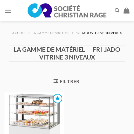
Skip
to
content
ACCUEIL
>
LA GAMME DE MATÉRIEL
>
FRI-JADO VITRINE 3 NIVEAUX
LA GAMME DE MATÉRIEL — FRI-JADO
VITRINE 3 NIVEAUX
FILTRER
AJOUTER
AU DEVIS